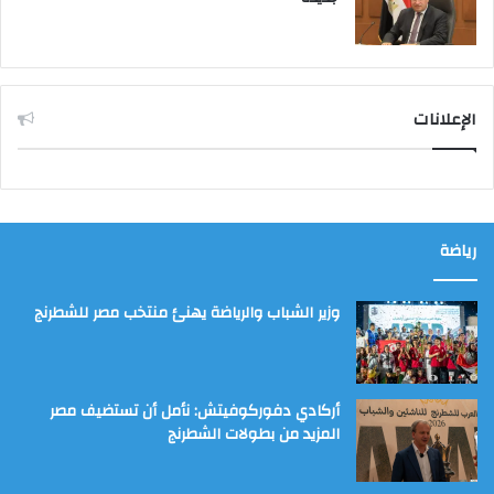
الإعلانات
رياضة
وزير الشباب والرياضة يهنئ منتخب مصر للشطرنج
أركادي دفوركوفيتش: نأمل أن تستضيف مصر
المزيد من بطولات الشطرنج