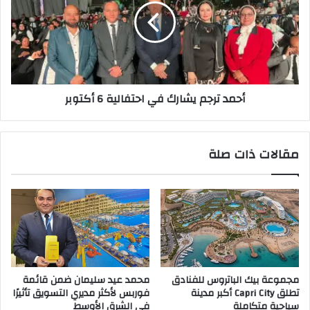
في
احتفالية
6
أكتوبر
أحمد ترجم يشارك في احتفالية 6 أكتوبر
مقالات ذات صلة
مجموعة بيك الباتروس للفنادق
محمد عيد سليمان ضمن قائمة
تطلق Capri City أكبر مدينة
فوربس لأكثر مديري التسويق تأثيرًا
سياحية متكاملة
في الشرق الأوسط