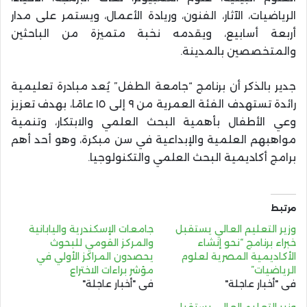
الرياضيات، الآثار، الفنون، وريادة الأعمال، ويستمر على مدار
أربعة أسابيع، ويقدمه نخبة متميزة من الباحثين
والمتخصصين بالمدينة.
جدير بالذكر أن برنامج “جامعة الطفل” يُعد مبادرة تعليمية
رائدة تستهدف الفئة العمرية من ٩ إلى ١٥ عامًا، بهدف تعزيز
وعي الأطفال بأهمية البحث العلمي والابتكار، وتنمية
مواهبهم العلمية والإبداعية في سن مبكرة، وهو أحد أهم
برامج أكاديمية البحث العلمي والتكنولوجيا.
مرتبط
وزير التعليم العالي يستقبل
جامعات الإسكندرية واليابانية
خبراء برنامج “نحو إنشاء
والمركز القومي للبحوث
الأكاديمية المصرية لعلوم
يحصدون المراكز الأولي في
الرياضيات”
مؤشر براءات الاختراع
في "أخبار عاجلة"
في "أخبار عاجلة"
وزير التعليم العالي يستقبل