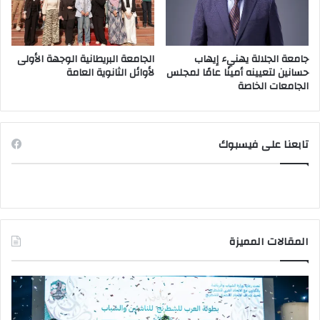
جامعة الجلالة يهنيء إيهاب
الجامعة البريطانية الوجهة الأولى
حسانين لتعيينه أمينًا عامًا لمجلس
لأوائل الثانوية العامة
الجامعات الخاصة
تابعنا على فيسبوك
المقالات المميزة
وزير
وزي
الشباب
الت
والرياضة
الع