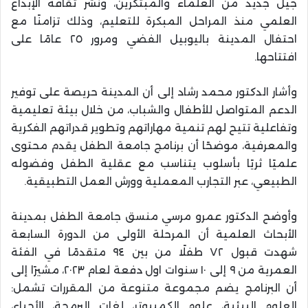
جيل جديد من العلماء والمبتكرين، ونشر ثقافة الإبداع
العلمي منذ المراحل المبكرة للتعليم، وذلك تزامنًا مع
احتفال المدينة باليوبيل الفضي ومرور ٢٥ عامًا على
افتتاحها.
وأشار الدكتور محمد رشاد إلى أن المدينة حريصة على توفير
الدعم المتواصل للأطفال والشباب، من خلال بيئة تعليمية
وتفاعلية تتيح لهم تنمية مهاراتهم وتطوير قدراتهم الفكرية
والمعرفية، موضحًا أن برنامج جامعة الطفل يقدم محتوى
علميًا ثريًا بأسلوب يتناسب مع عقلية الطفل وفضوله
الطبيعي، عبر التجارب المعملية وورش العمل التطبيقية.
وأوضح الدكتور عمرو مرسي منسق جامعة الطفل بمدينة
الأبحاث العلمية أن المرحلة الأولى من الدورة السابعة
شهدت قبول ٧٢ طفلًا من بين ٩٤ متقدمًا في الفئة
العمرية من ٩ إلى ١٠ سنوات اول دفعة لعام ٢٠٢٣، مشيرًا إلى
أن البرنامج يضم مجموعة متنوعة من المقررات تشمل:
العلوم البيئية، علوم الكمبيوتر، لغات البرمجة، الأحياء،