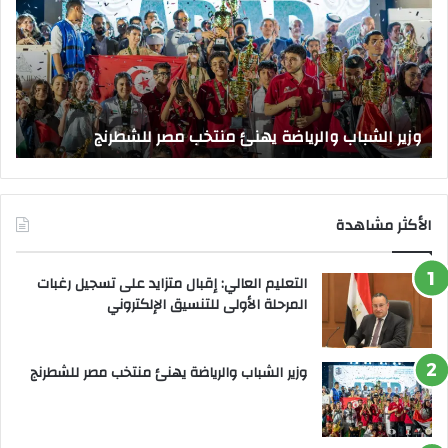
يهنئ
يتف
منتخب
مك
مصر
الت
للشطرنج
الر
بجا
و
الق
وزير الشباب والرياضة يهنئ منتخب مصر للشطرنج
ا
الأكثر مشاهدة
التعليم العالي: إقبال متزايد على تسجيل رغبات
المرحلة الأولى للتنسيق الإلكتروني
وزير الشباب والرياضة يهنئ منتخب مصر للشطرنج