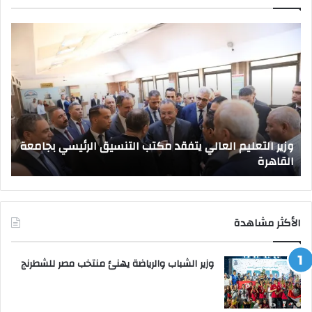
وزير
صد
التعليم
قرا
العالي
جمه
يتفقد
بتع
مكتب
قيا
التنسيق
جام
الرئيسي
جدي
بجامعة
وزير التعليم العالي يتفقد مكتب التنسيق الرئيسي بجامعة
القاهرة
القاهرة
ص
الأكثر مشاهدة
وزير الشباب والرياضة يهنئ منتخب مصر للشطرنج