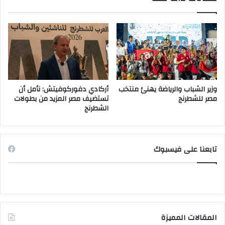
وزير الشباب والرياضة يهنئ منتخب
أركادي دفوركوفيتش: نأمل أن
مصر للشطرنج
تستضيف مصر المزيد من بطولات
الشطرنج
تابعنا على فيسبوك
المقالات المميزة