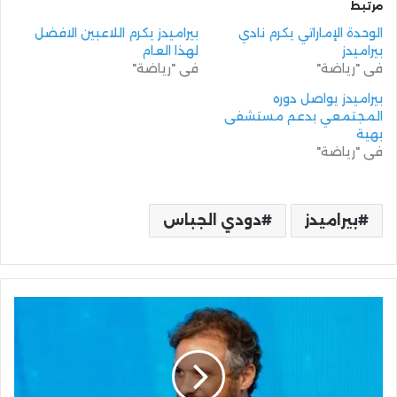
مرتبط
الوحدة الإماراتي يكرم نادي
بيراميدز يكرم اللاعبين الافضل
بيراميدز
لهذا العام
في "رياضة"
في "رياضة"
بيراميدز يواصل دوره
المجتمعي بدعم مستشفى
بهية
في "رياضة"
بيراميدز
دودي الجباس
ممدوح
عيد
بعد
التتويج
بكأس