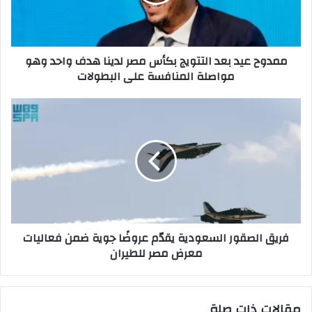
مصر
لدينا
هدف
واحد
ممدوح عيد بعد التتويج بكأس مصر لدينا هدف واحد وهو
وهو
مواصلة المنافسة على البطولات
مواصلة
المنافسة
على
فريق
البطولات
الصقور
السعودية
يقدّم
عروضًا
جوية
ضمن
فعاليات
معرض
فريق الصقور السعودية يقدّم عروضًا جوية ضمن فعاليات
مصر
معرض مصر للطيران
للطيران
مقالات ذات صلة