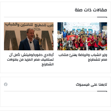
مقالات ذات صلة
وزير الشباب والرياضة يهنئ منتخب
أركادي دفوركوفيتش: نأمل أن
مصر للشطرنج
تستضيف مصر المزيد من بطولات
الشطرنج
تابعنا على فيسبوك