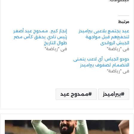
مرتبط
عيد يجتمع بلاعبى بيراميدز
إنجاز كبير.. ممدوح عيد أصغر
لتحفيزهم قبل مواجهة
رئيس نادي يحقق كأس مصر
الجيش الرواندى
طوال التاريخ
في "رياضة"
في "رياضة"
دودو الجباس: أي لاعب يتمنى
الانضمام لصفوف بيراميدز
في "رياضة"
بيراميدز
ممدوح عيد
أقوى
هجوم