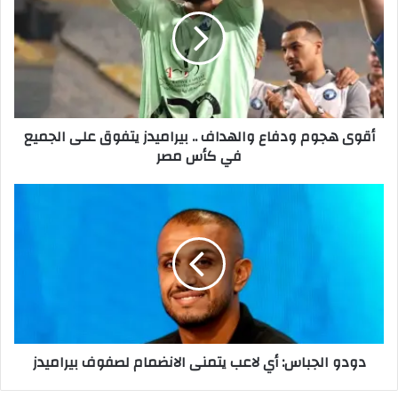
ودفاع
والهداف
..
بيراميدز
يتفوق
على
الجميع
أقوى هجوم ودفاع والهداف .. بيراميدز يتفوق على الجميع
في
في كأس مصر
كأس
مصر
دودو
الجباس:
أي
لاعب
يتمنى
الانضمام
لصفوف
بيراميدز
دودو الجباس: أي لاعب يتمنى الانضمام لصفوف بيراميدز