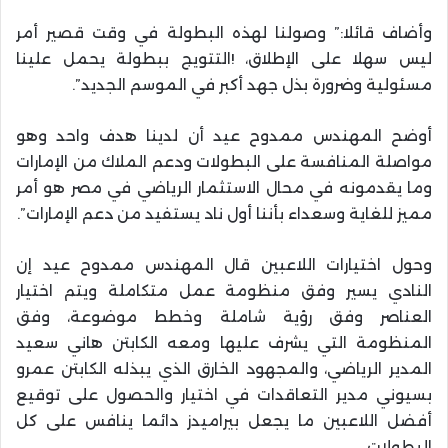
وأضاف قائلا:” وصولنا لهذه البطولة في وقت قصير أمر
ليس سهلا على الإطلاق، !التتويج ببطولة يحمل علينا
مسئولية وضرورة بذل جهد أكبر في الموسم الجديد”.
أوضح المهندس ممدوح عيد أن لدينا هدف واحد وهو
مواصلة المنافسة على البطولات ودعم الملاك من الإمارات
وما يقدمونه في محال الاستثمار الرياضي في مصر هو أمر
مميز للغاية وسعداء بأننا أول ناد يستفيد من دعم الإمارات”.
وحول اختيارات اللاعبين قال المهندس ممدوح عيد إن
النادي يسير وفق منظومة عمل متكاملة ويتم اختيار
العناصر وفق رؤية شاملة وخطط موضوعة، وفق
المنظومة التي يشرف عليها ومعه الكابتن هاني سعيد
المدير الرياضي، والمجهود الخارق الذي يبذله الكابتن عمرو
بسيوني مدير التعاقدات في اختيار والحصول على توقيع
أفضل اللاعبين ما يجعل بيراميدز دائما ينافس على كل
البطولات.