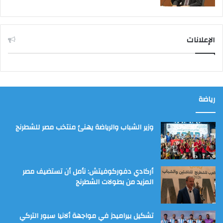
الإعلانات
رياضة
وزير الشباب والرياضة يهنئ منتخب مصر للشطرنج
أركادي دفوركوفيتش: نأمل أن تستضيف مصر
المزيد من بطولات الشطرنج
تشكيل بيراميدز في مواجهة ألانيا سبور التركي