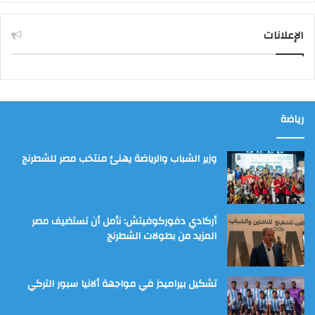
الإعلانات
رياضة
وزير الشباب والرياضة يهنئ منتخب مصر للشطرنج
أركادي دفوركوفيتش: نأمل أن تستضيف مصر
المزيد من بطولات الشطرنج
تشكيل بيراميدز في مواجهة ألانيا سبور التركي