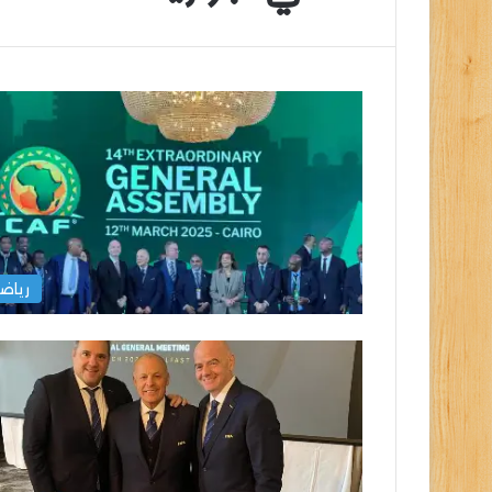
التعليم
وزير
العالي
الشباب
تكثف
والرياضة
جهودها
يهنئ
للتصدي
منتخب
للكيانات
مصر
رياض
الوهمية
للشطرن
التعليم العالي تكثف جهودها للتصدي
وزير 
للكيانات الوهمية
مصر 