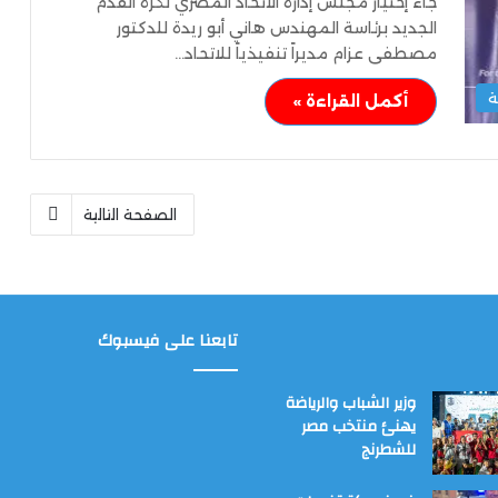
جاء إختيار مجلس إدارة الاتحاد المصري لكرة القدم
الجديد برئاسة المهندس هاني أبو ريدة للدكتور
مصطفى عزام مديراً تنفيذياً للاتحاد…
ة
أكمل القراءة »
الصفحة التالية
تابعنا على فيسبوك
وزير الشباب والرياضة
يهنئ منتخب مصر
للشطرنج