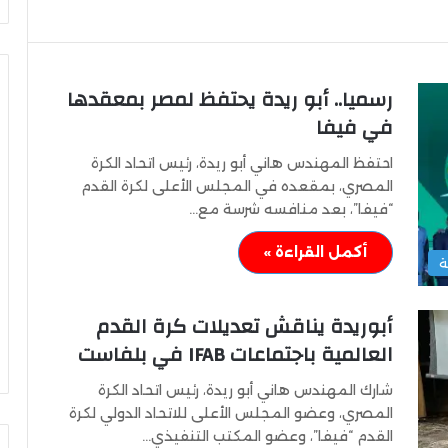
رسميا.. أبو ريدة يحتفظ لمصر بمعقدها
في فيفا
وزير
احتفظ المهندس هاني أبو ريدة، رئيس اتحاد الكرة
التعليم
المصري، بمقعده في المجلس الأعلى لكرة القدم
العالي
“فيفا”، بعد منافسه شرسة مع…
يتفقد
مكتب
أكمل القراءة »
التنسيق
ة
ج
الرئيسي
بجامعة
الشباب والرياضة يهنئ منتخب
وزير التعليم العالي يت
أبوريدة يناقش تعديلات كرة القدم
القاهرة
للشطرنج
التنسيق الرئيسي بجامع
العالمية باجتماعات IFAB في بلفاست
شارك المهندس هاني أبو ريدة، رئيس اتحاد الكرة
المصري، وعضو المجلس الأعلى للاتحاد الدولي لكرة
القدم “فيفا”، وعضو المكتب التنفيذي…