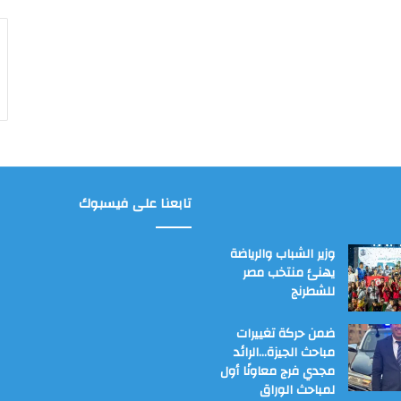
تابعنا على فيسبوك
وزير الشباب والرياضة
يهنئ منتخب مصر
للشطرنج
ضمن حركة تغييرات
مباحث الجيزة…الرائد
مجدي فرج معاونًا أول
لمباحث الوراق