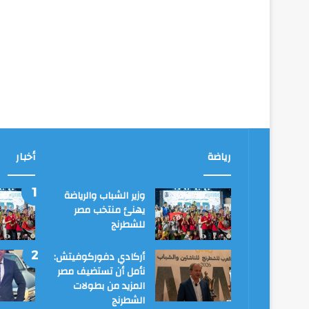
رياضة
أخبار
وزير الشباب والرياضة
يهنئ منتخب مصر
للشطرنج
أركادي دفوركوفيتش:
نأمل أن تستضيف مصر
المزيد من بطولات
الشطرنج