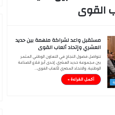
ب القوى
مستقبل واعد لشراكة ملهمة بين حديد
وزير
الشباب
العشري وإتحاد ألعاب القوى
والرياضة
يهنئ
تتواصل فصول النجاح في التعاون الوطني المثمر
منتخب
بين مجموعة حديد العشري، إحدى أبرز قلاع الصناعة
مصر
الوطنية، والاتحاد المصري لألعاب القوى،…
للشطرنج
كثف جهودها للتصدي
وزير الشباب والرياضة يهنئ منتخب
أكمل القراءة »
ة
مصر للشطرنج