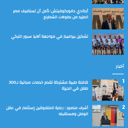
أركادي دفوركوفيتش: نأمل أن تستضيف مصر
المزيد من بطولات الشطرنج
تشكيل بيراميدز في مواجهة ألانيا سبور التركي
أخبار
قافلة طبية مشتركة تقدم خدمات مجانية لـ300
طفل في الجيزة
أشرف منصور : رعاية المتفوقين إستثمار في عقل
الوطن ومستقبله