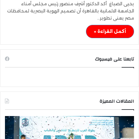
يحيى الصباغ أكد الدكتور أشرف منصور رئيس مجلس أمناء
الجامعة الالمانية بالقاهرة أن تصميم الهوية البصرية لمحافظات
مصر يعنى تطوير…
أكمل القراءة »
تابعنا على فيسبوك
المقالات المميزة
وزير
وزي
الشباب
الت
والرياضة
الع
يهنئ
يتف