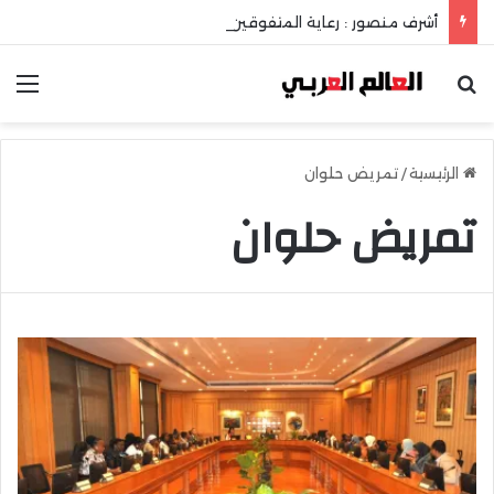
أشرف منصور : رعاية المتفوقين إستثمار في عقل الوطن ومستقبله
بحث عن
الق
الرئيسية
/
تمريض حلوان
تمريض حلوان