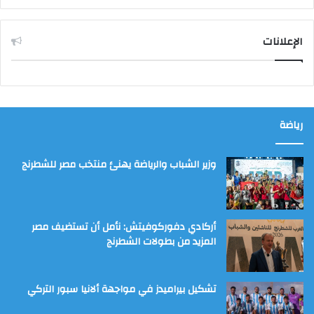
الإعلانات
رياضة
وزير الشباب والرياضة يهنئ منتخب مصر للشطرنج
أركادي دفوركوفيتش: نأمل أن تستضيف مصر
المزيد من بطولات الشطرنج
تشكيل بيراميدز في مواجهة ألانيا سبور التركي