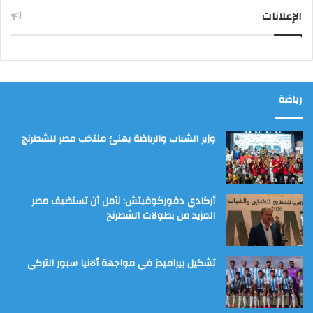
الإعلانات
رياضة
وزير الشباب والرياضة يهنئ منتخب مصر للشطرنج
أركادي دفوركوفيتش: نأمل أن تستضيف مصر
المزيد من بطولات الشطرنج
تشكيل بيراميدز في مواجهة ألانيا سبور التركي