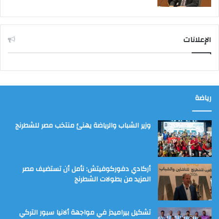
الإعلانات
رياضة
وزير الشباب والرياضة يهنئ منتخب مصر للشطرنج
أركادي دفوركوفيتش: نأمل أن تستضيف مصر
المزيد من بطولات الشطرنج
تشكيل بيراميدز في مواجهة ألانيا سبور التركي