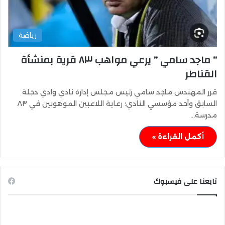
رياضة
” ماجد سامي ” يرعي مواهب ٨٣ قرية بمنشأة
القناطر
قرر المهندس ماجد سامي رئيس مجلس إدارة نادي وادي دجلة
السابق وأحد مؤسسي النادي؛ رعاية اللاعبين الموهوبين في ٨٣
مدرسة…
أكمل القراءة »
تابعنا على فيسبوك