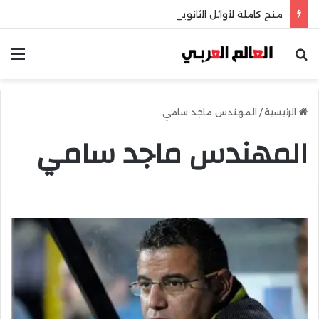
منح كاملة لأوائل الثانوية بـ GUC و GIU تابع التفاصيل
بحث عن
الق
الرئيسية
/
المهندس ماجد سامي
المهندس ماجد سامي