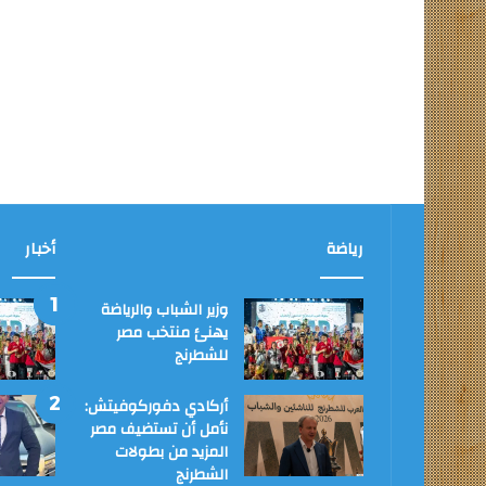
رياضة
أخبار
وزير الشباب والرياضة
يهنئ منتخب مصر
للشطرنج
أركادي دفوركوفيتش:
نأمل أن تستضيف مصر
المزيد من بطولات
الشطرنج