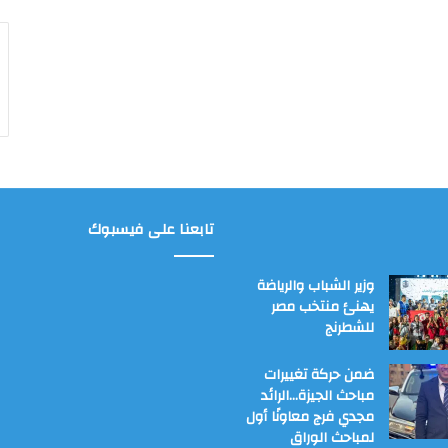
تابعنا على فيسبوك
وزير الشباب والرياضة
يهنئ منتخب مصر
للشطرنج
ضمن حركة تغييرات
مباحث الجيزة…الرائد
مجدي فرج معاونًا أول
لمباحث الوراق