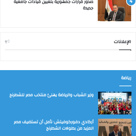
صدور قرارات جمهورية بتعيين قيادات جامعية
جديدة
الإعلانات
رياضة
وزير الشباب والرياضة يهنئ منتخب مصر للشطرنج
أركادي دفوركوفيتش: نأمل أن تستضيف مصر
المزيد من بطولات الشطرنج