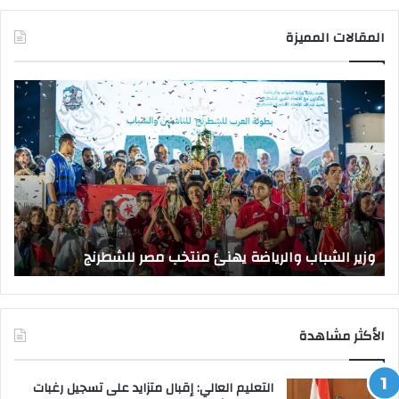
المقالات المميزة
وزير
وزي
الشباب
الت
والرياضة
الع
يهنئ
يتف
منتخب
مك
مصر
الت
للشطرنج
الر
بجا
و
الق
وزير الشباب والرياضة يهنئ منتخب مصر للشطرنج
ا
الأكثر مشاهدة
التعليم العالي: إقبال متزايد على تسجيل رغبات