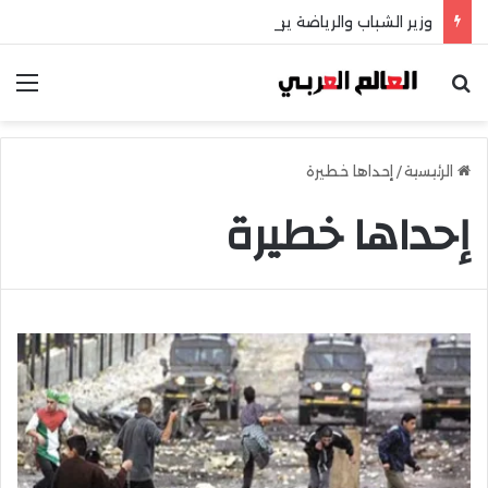
وزير الشباب والرياضة يهنئ منتخب مصر للشطرنج
بحث عن
الق
الرئيسية
/
إحداها خطيرة
إحداها خطيرة