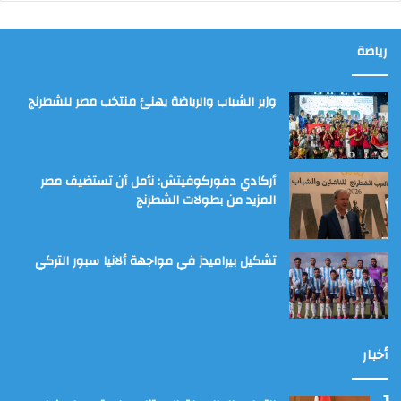
رياضة
وزير الشباب والرياضة يهنئ منتخب مصر للشطرنج
أركادي دفوركوفيتش: نأمل أن تستضيف مصر
المزيد من بطولات الشطرنج
تشكيل بيراميدز في مواجهة ألانيا سبور التركي
أخبار