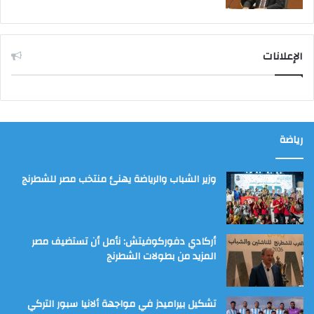
الإعلانات
رياضة
وزير الشباب والرياضة يهنئ منتخب مصر للشطرنج
أركادي دفوركوفيتش: نأمل أن تستضيف مصر
المزيد من بطولات الشطرنج
تشكيل بيراميدز في مواجهة ألانيا سبور التركي