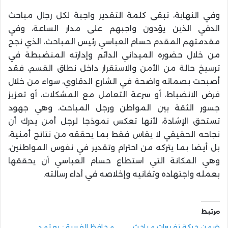
وفي النهاية، تبقى كلمة التقدير واجبة لكل رجال مباحث
الدقي الذين يؤدون واجبهم على مدار الساعة، وفي
مقدمتهم المقدم حسام العباسي رئيس المباحث، الذي نجح
من خلال حضوره الميداني الدائم وإدارته المنضبطة في
ترسيخ حالة من الأمن والاستقرار داخل نطاق القسم، فقد
أصبحت بصماته واضحة في الشارع الدقاوي، سواء من خلال
فرض الانضباط، أو سرعة التعامل مع المشكلات، أو تعزيز
جسور الثقة بين المواطن ورجل المباحث، وهي جهود
تستحق الإشادة، لأنها تعكس نموذجا لرجل أمن يدرك أن
نجاحه الحقيقي لا يقاس فقط بما يحققه من نتائج أمنية،
بل أيضا بما يتركه من احترام وتقدير في نفوس المواطنين،
وهي المكانة التي استطاع حسام العباسي أن يحققها
بعمله واجتهاده وتفانيه وإخلاصه في أداء رسالته.
مرتبط
ضمن حركة تغييرات مباحث
محافظ الغربية : يعتمد