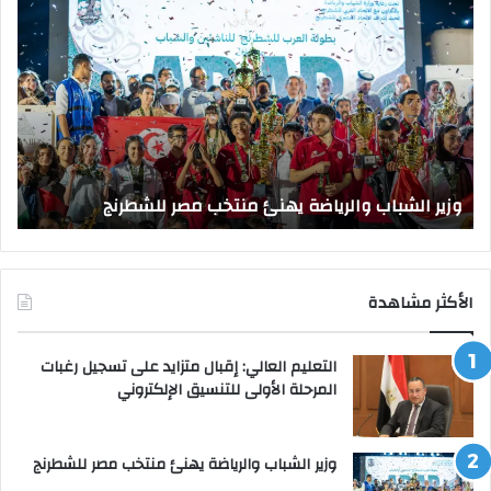
الشباب
الت
والرياضة
الع
يهنئ
يتف
منتخب
مك
مصر
الت
للشطرنج
الر
بجا
و
الق
وزير الشباب والرياضة يهنئ منتخب مصر للشطرنج
ا
الأكثر مشاهدة
التعليم العالي: إقبال متزايد على تسجيل رغبات
المرحلة الأولى للتنسيق الإلكتروني
وزير الشباب والرياضة يهنئ منتخب مصر للشطرنج