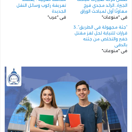
الجيزة…الرائد مجدي فرج
تعريفة ركوب وسائل النقل
معاونًا أول لمباحث الوراق
الجديدة
في "منوعات"
في "عرب"
“جثة مجهولة فى الطريق”..3
قرارات للنيابة لحل لغز مقتل
خفير والتخلص من جثته
بالدقى
في "منوعات"