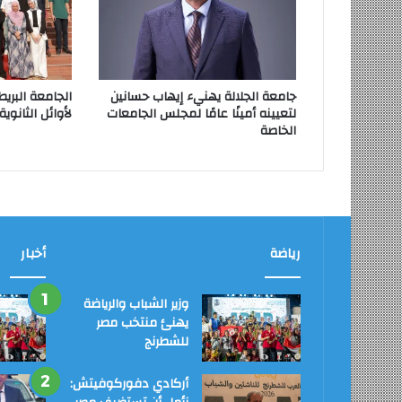
جامعة الجلالة يهنيء إيهاب حسانين
الجامعة البريط
لتعيينه أمينًا عامًا لمجلس الجامعات
لأوائل الثانوية
الخاصة
رياضة
أخبار
وزير الشباب والرياضة
يهنئ منتخب مصر
للشطرنج
أركادي دفوركوفيتش: