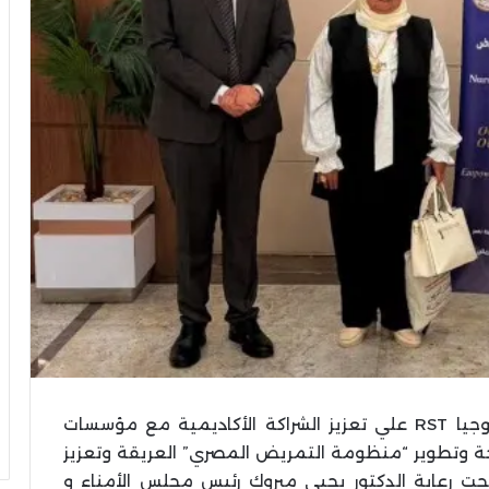
في إطار حرص جامعة الريادة للعلوم والتكنولوجيا RST علي تعزيز الشراكة الأكاديمية مع مؤسسات
ة وتطوير “منظومة التمريض المصري” العريقة وتعزيز
ت رعاية الدكتور يحيى مبروك رئيس مجلس الأمناء و