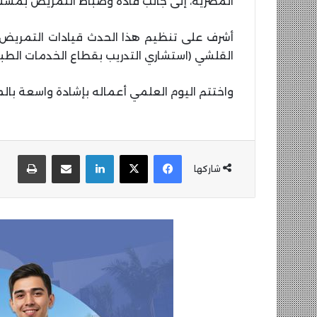
المصرية، إلى جانب قادة وضباط التمريض بمست
أشرف على تنظيم هذا الحدث قيادات التمريض
القلشي (استشاري التدريب بقطاع الخدمات الطبية 
واختتم اليوم العلمي أعماله بإشادة واسعة بالم
فيسبوك
‫X
لينكدإن
مشاركة عبر البريد
طباع
شاركها