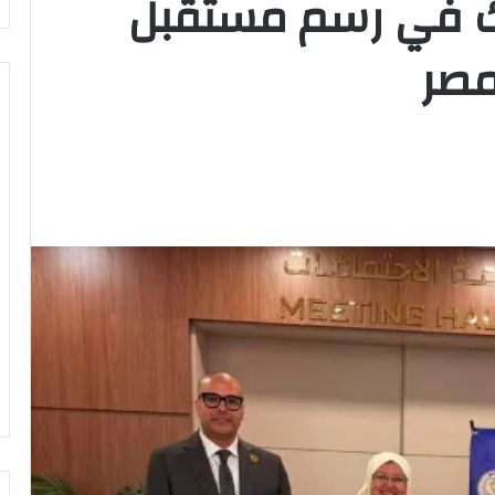
رك في رسم مستقبل
مصر
وزير
الشباب
والرياضة
يهنئ
منتخب
مصر
للشطرنج
كثف جهودها للتصدي
وزير الشباب والرياضة يهنئ منتخب
مصر للشطرنج