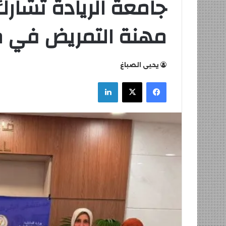
جامعة الريادة تشا
مهنة التمريض في 
يحيى الصباغ
التعليم
فيسبوك
‫X
لينكدإن
العالي
تكثف
جهودها
للتصدي
للكيانات
الوهمية
التعليم العالي ت
للكيانات الوهمية