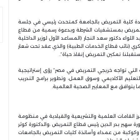
يدة كلية التمريض بالجامعة كمتحدث رئيسي في جلسة
لتمريض بمستشفيات الشرطة وبدعوة رسمية من قطاع
 اللواء دكتور سعد النجار (المساعد الأول لوزير الداخلية
فكري (نائب قطاع الخدمات الطبية) والذي عقد تحت شعار
بلنا: تمكين التمريض إنقاذ حياة”.
التي تواجه خريجي التمريض في مصر” رؤى إستراتيجية
عليم الأكاديمي وسوق العمل، وتطوير برامج التدريب
 يتوافق مع المعايير الصحية العالمية.
 أبرز القامات العلمية والتشريعية والقيادية في منظومة
ة سهير بدر الدين رئيس قطاع التمريض ،والدكتورة كوثر
كبة من عمداء وأساتذة كليات التمريض بالجامعات