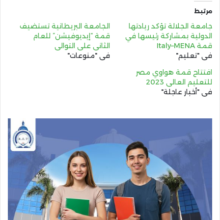
مرتبط
جامعة الجلالة تؤكد ريادتها
الجامعة البريطانية تستضيف
الدولية بمشاركة رئيسها في
قمة “إيديوفيشن” للعام
قمة Italy–MENA
الثاني على التوالي
في "تعليم"
في "منوعات"
افتتاح قمة هواوي مصر
للتعليم العالي 2023
في "أخبار عاجلة"