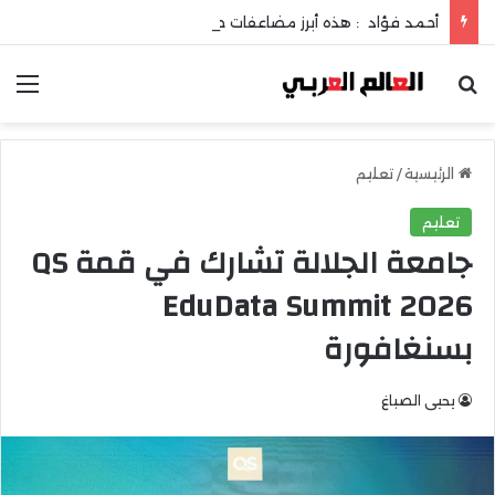
أحمد فؤاد : هذه أبرز مضاعفات حصوات المرارة !
بحث عن
الق
الرئيسية
/
تعليم
تعليم
جامعة الجلالة تشارك في قمة QS
EduData Summit 2026
بسنغافورة
يحيى الصباغ