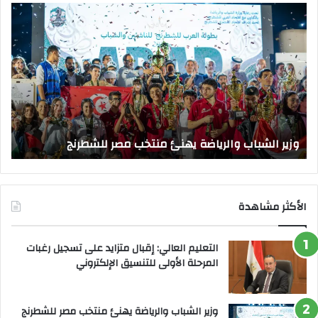
وزير
وزي
الشباب
الت
والرياضة
الع
يهنئ
يتف
منتخب
مك
مصر
الت
للشطرنج
الر
بجا
و
الق
وزير الشباب والرياضة يهنئ منتخب مصر للشطرنج
ا
الأكثر مشاهدة
التعليم العالي: إقبال متزايد على تسجيل رغبات
المرحلة الأولى للتنسيق الإلكتروني
وزير الشباب والرياضة يهنئ منتخب مصر للشطرنج