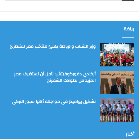
رياضة
وزير الشباب والرياضة يهنئ منتخب مصر للشطرنج
أركادي دفوركوفيتش: نأمل أن تستضيف مصر
المزيد من بطولات الشطرنج
تشكيل بيراميدز في مواجهة ألانيا سبور التركي
أخبار