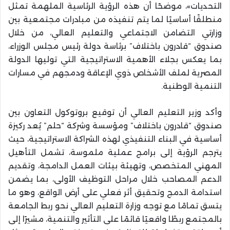
التحديات»، موضحًا أن هذه الرؤية الرئاسية الملهمة تمثل
منطلقًا أساسيًا لما يتم تنفيذه من مبادرات مجتمعية بين
وزارتي التضامن الاجتماعي والتعليم العالي، من خلال
صندوق “قادرون باختلاف” برئاسة دولة رئيس مجلس الوزراء،
بما يعكس بجلاء الأهمية الاستراتيجية التي توليها الدولة
المصرية لملف الأشخاص ذوي الإعاقة ودمجهم في مسارات
التنمية الوطنية.
وأكد وزير التعليم العالي أن توقيع بروتوكول التعاون بين
صندوق “قادرون باختلاف” ومؤسسة وشركة “حلم” يُعد ركيزة
أساسية في البناء التنفيذي لهذه الشراكة الاستراتيجية، حيث
يترجم الرؤية إلى برامج عملية ملموسة، تشمل التأهيل
المهني المتخصص، وتهيئة بيئات العمل الدامجة، وتقديم
الدعم المصاحب خلال مراحل التوظيف الأولى، بما يضمن
استدامة الدمج وتحقيق أثر فعلي على أرض الواقع، وهو ما
يتسق تمامًا مع توجه وزارة التعليم العالي نحو ربط الجامعة
بالمجتمع ربطًا واقعيًا قائمًا على التأثير والتنمية، مشيرًا إلى