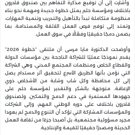
وأشارت إلى أن توقيع مذكرة التفاهم بين صندوق قادرون
باختلاف ومؤسسة حلم يمثل خطوة جديدة ومهمة نحو بناء
منظومة متكاملة تبدأ بالتأهيل والتدريب وتنمية المهارات،
وتمتد إلى توفير فرص العمل اللائقة والمستدامة، بما
يضمن دمجًا حقيقيًا وفعّالًا في سوق العمل.
وأوضحت الدكتورة مايا مرسى أن ملتقى “خطوة 2026”
يقدم نموذجًا عمليًا للشراكة الناجحة بين مؤسسات الدولة
والقطاع الخاص ومنظمات المجتمع المدني، وهي الشراكة
التي نؤمن بأنها الطريق الأسرع لتحقيق أثر مستدام يصل
إلى كل محافظة وكل شاب وشابة من الأشخاص ذوي
الإعاقة، متوجهة بالشكر والتقدير لمؤسسة حلم على
جهودها المستمرة في دعم الدمج والتمكين، ولصندوق
قادرون باختلاف على دوره الوطني المهم، وإلى الشركات
والمؤسسات المشاركة التي تؤكد أن التنوع والدمج لم يعودا
مجرد مسؤولية مجتمعية، بل أصبحا جزءًا من ثقافة العمل
الحديثة ومصدرًا حقيقيًا للقيمة والإنتاجية.