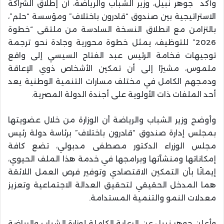
وأكد جوهر نبيل، وزير الشباب والرياضة، أن إطلاق الشراكة
الاستراتيجية بين صندوق “قادرون باختلاف” ومؤسسة “حلم”،
بالتزامن مع انطلاق النسخة السادسة من ملتقى “خطوة
2026” للتوظيف، يمثل خطوة محورية وجادة نحو ترجمة
توجيهات فخامة الرئيس عبد الفتاح السيسي إلى واقع
ملموس، مشيرًا إلى أن تمكين الأشخاص ذوي الإعاقة
ودمجهم الكامل في مختلف مسارات التنمية الوطنية يعد
أحد الملفات ذات الأولوية على أجندة الدولة المصرية.
وأوضح وزير الشباب والرياضة أن الوزارة من خلال عضويتها
بمجلس إدارة صندوق “قادرون باختلاف” برئاسة دولة رئيس
مجلس الوزراء الدكتور مصطفى مدبولي، تضع كافة
إمكاناتها ومنشآتها وبرامجها في خدمة هذا الملف الحيوي،
إيمانًا بأن التمكين الاقتصادي وتوفير فرص العمل اللائقة
هما المدخل الحقيقي لتحقيق العدالة الاجتماعية وتعزيز
معدلات النمو والتنمية المستدامة.
وأعلن جوهر نبيل عن الرعاية الكاملة لوزارة الشباب والرياضة