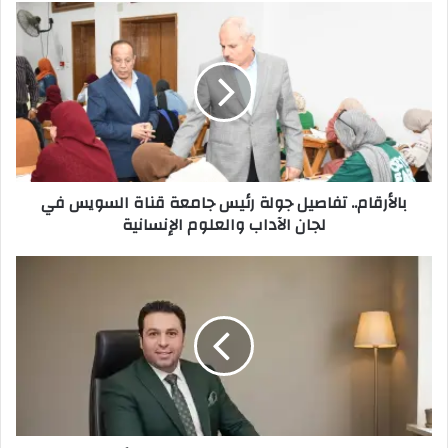
بالأرقام..
تفاصيل
جولة
رئيس
جامعة
قناة
السويس
في
لجان
بالأرقام.. تفاصيل جولة رئيس جامعة قناة السويس في
الآداب
لجان الآداب والعلوم الإنسانية
والعلوم
الإنسانية
إبراهيم
مدكور
يكتب:
ليلة
كشفت
مكانة
أشرف
صبحي