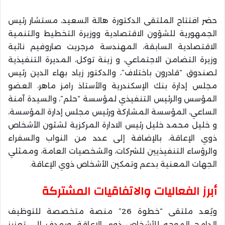
حضر افتتاح الملتقى الدكتورة هالة السعيد، مستشار رئيس
الجمهورية للشؤون الاقتصادية ووزيرة التخطيط والتنمية
الاقتصادية السابقة، المهندسة مرجريت صاروفيم نائبة
وزيرة التضامن الاجتماعي، و زينة توكل، المديرة التنفيذية
لصندوق “قادرون باختلاف”، والدكتور زياد بهاء الدين رئيس
مجلس إدارة بنك الإسكندرية والأستاذ رامز ماهر، العضو
المؤسس والرئيس التنفيذي لمؤسسة “حلم”، والسيدة آمنة
الساعي، المؤسسة المشاركة ورئيس مجلس إدارة المؤسسة،
و خليل محمد خليل رئيس الادارة المركزية لشئون الأشخاص
ذوي الإعاقة، بالإضافة إلى عدد من النواب والسفراء
والرؤساء التنفيذيين للشركات، والشخصيات العامة، وممثلي
الجهات المعنية بدعم وتمكين الأشخاص ذوي الإعاقة.
أبرز الفعاليات والاتفاقيات المشتركة
ويُعد ملتقى “خطوة 26” منصة متخصصة للتوظيف
الدامج الموجه للأشخاص ذوي الإعاقة، ويهدف إلى تعزيز