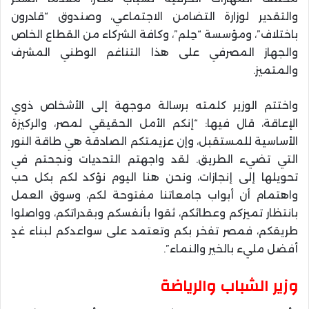
والتقدير لوزارة التضامن الاجتماعي، وصندوق “قادرون
باختلاف”، ومؤسسة “حِلم”، وكافة الشركاء من القطاع الخاص
والجهاز المصرفي على هذا التناغم الوطني المشرف
والمتميز.
واختتم الوزير كلمته برسالة موجهة إلى الأشخاص ذوي
الإعاقة، قال فيها: “إنكم الأمل الحقيقي لمصر، والركيزة
الأساسية للمستقبل، وإن عزيمتكم الصادقة هي طاقة النور
التي تضيء الطريق. لقد واجهتم التحديات ونجحتم في
تحويلها إلى إنجازات، ونحن هنا اليوم نؤكد لكم بكل حب
واهتمام أن أبواب جامعاتنا مفتوحة لكم، وسوق العمل
بانتظار تميزكم وعطائكم، ثقوا بأنفسكم وبقدراتكم، وواصلوا
طريقكم، فمصر تفخر بكم وتعتمد على سواعدكم لبناء غدٍ
أفضل مليء بالخير والنماء”.
وزير الشباب والرياضة