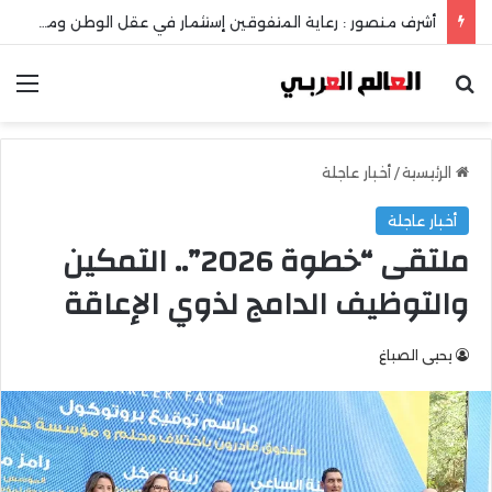
أشرف منصور : رعاية المتفوقين إستثمار في عقل الوطن ومستقبله
بحث عن
الق
الرئيسية
/
أخبار عاجلة
أخبار عاجلة
ملتقى “خطوة 2026”.. التمكين
والتوظيف الدامج لذوي الإعاقة
يحيى الصباغ