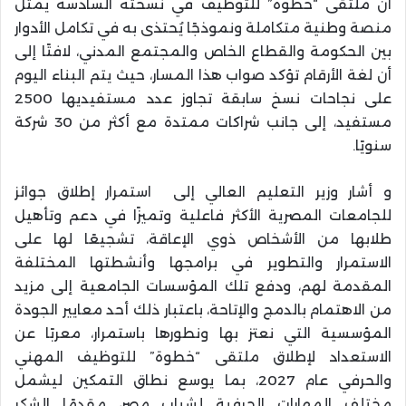
أن ملتقى “خطوة” للتوظيف في نسخته السادسة يمثل
منصة وطنية متكاملة ونموذجًا يُحتذى به في تكامل الأدوار
بين الحكومة والقطاع الخاص والمجتمع المدني، لافتًا إلى
أن لغة الأرقام تؤكد صواب هذا المسار، حيث يتم البناء اليوم
على نجاحات نسخ سابقة تجاوز عدد مستفيديها 2500
مستفيد، إلى جانب شراكات ممتدة مع أكثر من 30 شركة
سنويًا.
و أشار وزير التعليم العالي إلى استمرار إطلاق جوائز
للجامعات المصرية الأكثر فاعلية وتميزًا في دعم وتأهيل
طلابها من الأشخاص ذوي الإعاقة، تشجيعًا لها على
الاستمرار والتطوير في برامجها وأنشطتها المختلفة
المقدمة لهم، ودفع تلك المؤسسات الجامعية إلى مزيد
من الاهتمام بالدمج والإتاحة، باعتبار ذلك أحد معايير الجودة
المؤسسية التي نعتز بها ونطورها باستمرار، معربًا عن
الاستعداد لإطلاق ملتقى “خطوة” للتوظيف المهني
والحرفي عام 2027، بما يوسع نطاق التمكين ليشمل
مختلف المهارات الحرفية لشباب مصر، مقدمًا الشكر