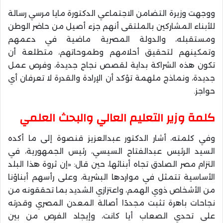
ووجهت وزيرة التضامن الاجتماعي الدكتورة مايا مرسي رسالة
للأبناء المشاركين بالملتقى أنهم جزء أصيل من حاضر الوطن
ومستقبله، والدولة المصرية ماضية في دعمهم
وتمكينهم لتحقيق أحلامهم وطموحاتهم، متطلعة أن
تكون هذه الشراكة بداية لقصص نجاح جديدة، وفرص عمل
جديدة، ونماذج ملهمة تؤكد أن الإرادة والقدرة لا تعرفان أي
حواجز.
كلمة وزير التعليم العالي والبحث العلمي
وفي كلمته، أشار الدكتور عبدالعزيز قنصوة إلى ما أكده
السيد الرئيس عبدالفتاح السيسي، رئيس الجمهورية، في
التزام مصر الصادق تجاه أبنائها، حين قال: «إن ثروة هذا البلد
الأساسية تتمثل في مواردها البشرية، وعلى رأسهم أبناؤنا
من الأشخاص ذوي الهمم، واعتزازي الشديد بما تحققونه من
نجاحات باهرة تثبت مجددًا أصالة المعدن المصري وقدرته
على تحدي الصعاب أيا كانت، وإيجاد الفرص من بين