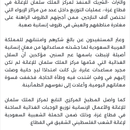
والتراث -الشريك المنفذ لمركز الملك سلمان للإغاثة في
قطاع غزة-، عمليات التوزيع داخل عدد من مراكز الإيواء التي
تحتضن آلاف النازحين، ممن أجبرتهم الظروف الراهنة على
مغادرة مناطقهم والعيش في ظروف إنسانية صعبة.
وعبّر المستفيدون عن بالغ شكرهم وامتنانهم للمملكة
العربية السعودية لما جسّدته مساعداتها من معانٍ إنسانية
أصيلة ارتبطت باسمها عبر السنين، مؤكدين أن السلال
الغذائية التي قدّمها مركز الملك سلمان للإغاثة لم تكن
مجرد مساعدات عابرة، بل كانت امتدادًا ليدٍ حانية وصلت
إليهم في وقتٍ اشتدت فيه وطأة الحاجة، فخففت قسوة
معاناتهم اليومية، وأعادت إلى نفوسهم الطمأنينة.
كما واصل المطبخ المركزي التابع لمركز الملك سلمان
للإغاثة والأعمال الإنسانية توزيع الوجبات الغذائية الساخنة
في قطاع غزة، وذلك ضمن الحملة الشعبية السعودية
لإغاثة الشعب الفلسطيني الشقيق في القطاع.