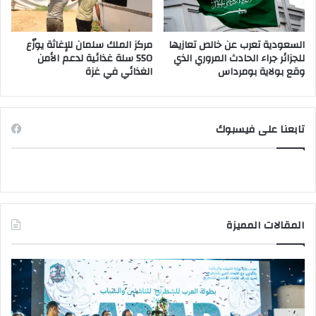
السعودية تعرب عن خالص تعازيها
مركز الملك سلمان للإغاثة يوزّع
للجزائر جراء الحادث المروري الذي
550 سلة غذائية لدعم الأمن
وقع بولاية بومرداس
الغذائي في غزة
تابعنا على فيسبوك
المقالات المميزة
وزير
وزي
الشباب
الت
والرياضة
الع
يهنئ
يتف