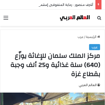
أشرف منصور : رعاية المتفوقين إستثمار في عقل الوطن ومستقبله
بحث عن
الق
الرئيسية
/
عرب
عرب
مركز الملك سلمان للإغاثة يوزّع
(640) سلة غذائية و25 ألف وجبة
بقطاع غزة
العالم العربي