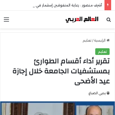
أشرف منصور : رعاية المتفوقين إستثمار في عقل الوطن ومستقبله
بحث عن
الق
الرئيسية
/
تعليم
تعليم
تقرير أداء أقسام الطوارئ
بمستشفيات الجامعة خلال إجازة
عيد الأضحى
يحيى الصباغ