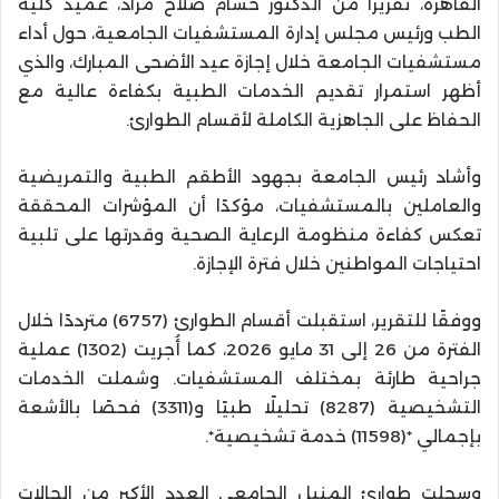
القاهرة، تقريرًا من الدكتور حسام صلاح مراد، عميد كلية
الطب ورئيس مجلس إدارة المستشفيات الجامعية، حول أداء
مستشفيات الجامعة خلال إجازة عيد الأضحى المبارك، والذي
أظهر استمرار تقديم الخدمات الطبية بكفاءة عالية مع
الحفاظ على الجاهزية الكاملة لأقسام الطوارئ.
وأشاد رئيس الجامعة بجهود الأطقم الطبية والتمريضية
والعاملين بالمستشفيات، مؤكدًا أن المؤشرات المحققة
تعكس كفاءة منظومة الرعاية الصحية وقدرتها على تلبية
احتياجات المواطنين خلال فترة الإجازة.
ووفقًا للتقرير، استقبلت أقسام الطوارئ (6757) مترددًا خلال
الفترة من 26 إلى 31 مايو 2026، كما أُجريت (1302) عملية
جراحية طارئة بمختلف المستشفيات. وشملت الخدمات
التشخيصية (8287) تحليلًا طبيًا و(3311) فحصًا بالأشعة
بإجمالي *(11598) خدمة تشخيصية*.
وسجلت طوارئ المنيل الجامعي العدد الأكبر من الحالات