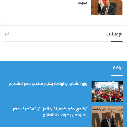
جديدة
الإعلانات
رياضة
وزير الشباب والرياضة يهنئ منتخب مصر للشطرنج
أركادي دفوركوفيتش: نأمل أن تستضيف مصر
المزيد من بطولات الشطرنج