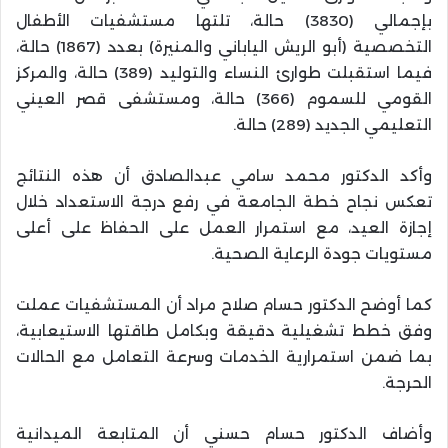
بإجمالي (3830) حالة، تلتها مستشفيات الأطفال
التخصصية (أبو الريش الياباني والمنيرة) بعدد (1867) حالة،
فيما استقبلت طوارئ النساء والتوليد (389) حالة، والمركز
القومي للسموم (366) حالة، ومستشفى قصر العيني
التعليمي الجديد (289) حالة.
وأكد الدكتور محمد سامي عبدالصادق أن هذه النتائج
تعكس نجاح خطة الجامعة في رفع درجة الاستعداد خلال
إجازة العيد، مع استمرار العمل على الحفاظ على أعلى
مستويات جودة الرعاية الصحية.
كما أوضح الدكتور حسام صلاح مراد أن المستشفيات عملت
وفق خطط تشغيلية دقيقة وبكامل طاقتها الاستيعابية،
بما ضمن استمرارية الخدمات وسرعة التعامل مع الحالات
الحرجة.
وأضاف الدكتور حسام حسني أن المتابعة الميدانية