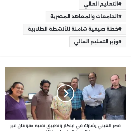
التعليم العالي
الجامعات والمعاهد المصرية
خطة صيفية شاملة للأنشطة الطلابية
وزير التعليم العالي
قصر
العيني
يشارك
في
ابتكار
وتطبيق
تقنية
«فونتان
عبر
قصر العيني يشارك في ابتكار وتطبيق تقنية «فونتان عبر
القسطرة»