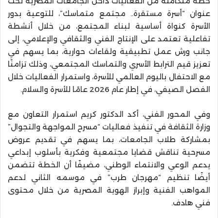
خطة متكاملة من الفعاليات داخل الجامعات المصرية تحت
عنوان “أسرة مستقرة.. مجتمع متماسك”، للتوعية بدور
الأسرة كنواة أساسية لبناء المجتمع، من خلال أنشطة
تفاعلية تعتمد على الإنتاج الفني والثقافي والإعلامي، إلى
جانب ورش عمل تطبيقية ولقاءات حوارية، بما يسهم في
تعزيز قيم الترابط الأسري والتماسك المجتمعي، وذلك تزامنًا
مع الاحتفال باليوم العالمي للأسرة، واستمرار الفعاليات خلال
الفصل الصيفي، في إطار عام 2026 عامًا للأسرة والسلام.
وفي المحور الفني، أكد الدكتور كريم استمرار التعاون مع
وزارة الثقافة في تنفيذ فعاليات “مسرح المواجهة والتجوال”
بمشاركة طلاب الجامعات، بما يسهم في تقديم عروض
مسرحية تناقش قضايا مجتمعية وفكرية بأسلوب إبداعي
يدعم الوعي والانتماء الوطني، مضيفًا أن الخطة تتضمن
أيضًا تنظيم “مهرجان طرب” في موسمه الثاني لدعم
المواهب الفنية وإبراز الهوية المصرية من خلال محتوى
فني هادف.