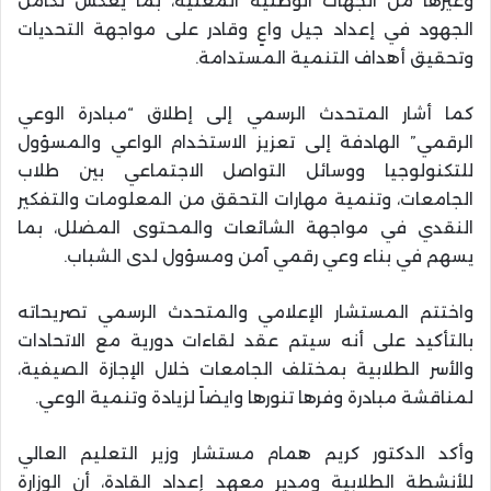
وغيرها من الجهات الوطنية المعنية، بما يعكس تكامل
الجهود في إعداد جيل واعٍ وقادر على مواجهة التحديات
وتحقيق أهداف التنمية المستدامة.
كما أشار المتحدث الرسمي إلى إطلاق “مبادرة الوعي
الرقمي” الهادفة إلى تعزيز الاستخدام الواعي والمسؤول
للتكنولوجيا ووسائل التواصل الاجتماعي بين طلاب
الجامعات، وتنمية مهارات التحقق من المعلومات والتفكير
النقدي في مواجهة الشائعات والمحتوى المضلل، بما
يسهم في بناء وعي رقمي آمن ومسؤول لدى الشباب.
واختتم المستشار الإعلامي والمتحدث الرسمي تصريحاته
بالتأكيد على أنه سيتم عقد لقاءات دورية مع الاتحادات
والأسر الطلابية بمختلف الجامعات خلال الإجازة الصيفية،
لمناقشة مبادرة وفرها تنورها وايضاً لزيادة وتنمية الوعي.
وأكد الدكتور كريم همام مستشار وزير التعليم العالي
للأنشطة الطلابية ومدير معهد إعداد القادة، أن الوزارة