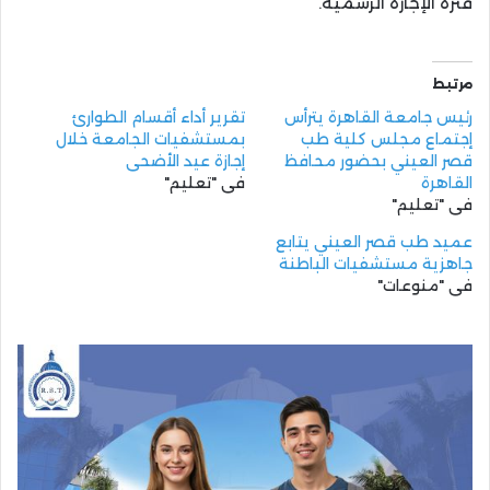
فترة الإجازة الرسمية.
مرتبط
رئيس جامعة القاهرة يترأس
تقرير أداء أقسام الطوارئ
إجتماع مجلس كلية طب
بمستشفيات الجامعة خلال
قصر العيني بحضور محافظ
إجازة عيد الأضحى
القاهرة
في "تعليم"
في "تعليم"
عميد طب قصر العيني يتابع
جاهزية مستشفيات الباطنة
في "منوعات"