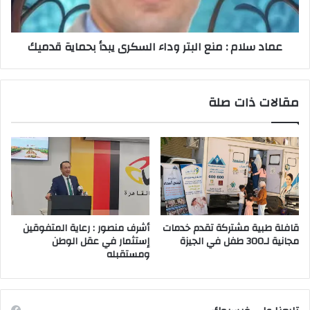
السكرى
يبدأ
بحماية
عماد سلام : منع البتر وداء السكرى يبدأ بحماية قدميك
قدميك
مقالات ذات صلة
قافلة طبية مشتركة تقدم خدمات
أشرف منصور : رعاية المتفوقين
مجانية لـ300 طفل في الجيزة
إستثمار في عقل الوطن
ومستقبله