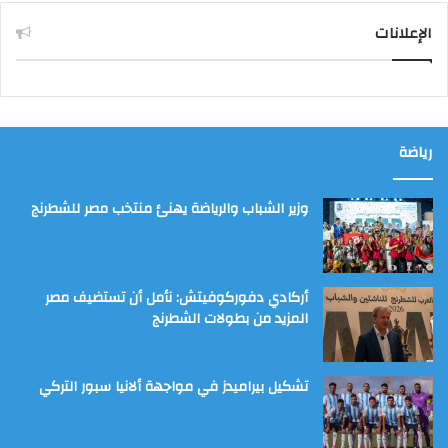
الإعلانات
رياضة
وزير الشباب والرياضة يهنئ منتخب مصر للشطرنج
أركادي دفوركوفيتش: نأمل أن تستضيف مصر
المزيد من بطولات الشطرنج
تشكيل بيراميدز في مواجهة ألانيا سبور التركي