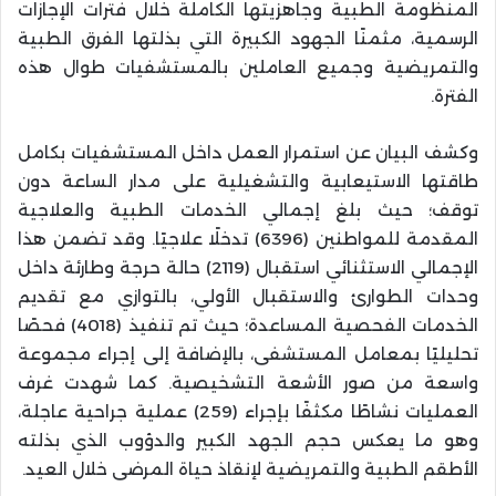
المنظومة الطبية وجاهزيتها الكاملة خلال فترات الإجازات
الرسمية، مثمنًا الجهود الكبيرة التي بذلتها الفرق الطبية
والتمريضية وجميع العاملين بالمستشفيات طوال هذه
الفترة.
وكشف البيان عن استمرار العمل داخل المستشفيات بكامل
طاقتها الاستيعابية والتشغيلية على مدار الساعة دون
توقف؛ حيث بلغ إجمالي الخدمات الطبية والعلاجية
المقدمة للمواطنين (6396) تدخلًا علاجيًا. وقد تضمن هذا
الإجمالي الاستثنائي استقبال (2119) حالة حرجة وطارئة داخل
وحدات الطوارئ والاستقبال الأولي، بالتوازي مع تقديم
الخدمات الفحصية المساعدة؛ حيث تم تنفيذ (4018) فحصًا
تحليليًا بمعامل المستشفى، بالإضافة إلى إجراء مجموعة
واسعة من صور الأشعة التشخيصية. كما شهدت غرف
العمليات نشاطًا مكثفًا بإجراء (259) عملية جراحية عاجلة،
وهو ما يعكس حجم الجهد الكبير والدؤوب الذي بذلته
الأطقم الطبية والتمريضية لإنقاذ حياة المرضى خلال العيد.