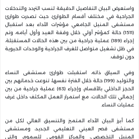
واستعرض البيان التفاصيل الدقيقة لنسب التردد والتدخلات
الجراحية في مختلف أقسام الطوارئ، حيث تصدرت طوارئ
مستشفى المنيل الجامعي مؤشرات الأداء بعد استقبال
(1511) حالة كمؤشر أولي خلال وقفة العيد وأول أيامه، وتم
إجراء (189) عملية جراحية من بين هذه الحالات المستقبَلة،
في ظل تشغيل متواصل للغرف الجراحية والوحدات الحيوية
دون توقف.
وفي السياق ذاته، استقبلت طوارئ مستشفى النساء
والتوليد (199) حالة خلال الفترة نفسها، تنوعت خدماتهم بين
الحجز الداخلي بالأقسام، وإجراء (63) عملية جراحية من بين
إجمالي تلك الحالات، مع استمرار العمل المكثف داخل غرف
عمليات النساء.
كما أبرز البيان الأداء المتميز والتنسيق العالي لكل من
مستشفى قصر العيني التعليمي الجديد، ومستشفى
المنيل التخصصي، والمركز القومي للسموم، والتي