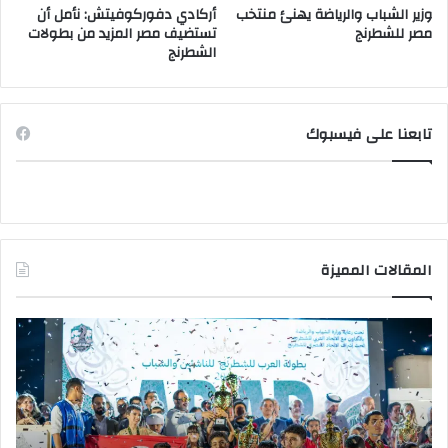
وزير الشباب والرياضة يهنئ منتخب
أركادي دفوركوفيتش: نأمل أن
مصر للشطرنج
تستضيف مصر المزيد من بطولات
الشطرنج
تابعنا على فيسبوك
المقالات المميزة
وزير
وزي
الشباب
الت
والرياضة
الع
يهنئ
يتف
منتخب
مك
مصر
الت