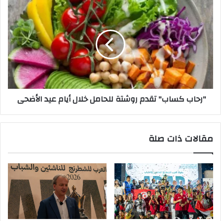
"رحاب
كساب"
تقدم
روشتة
للحامل
خلال
أيام
عيد
الأضحى
"رحاب كساب" تقدم روشتة للحامل خلال أيام عيد الأضحى
مقالات ذات صلة