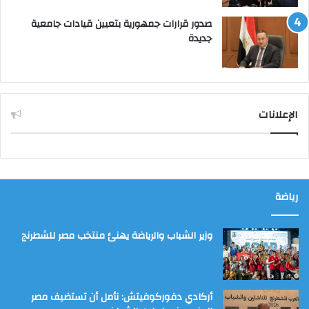
صدور قرارات جمهورية بتعيين قيادات جامعية
جديدة
الإعلانات
رياضة
وزير الشباب والرياضة يهنئ منتخب مصر للشطرنج
أركادي دفوركوفيتش: نأمل أن تستضيف مصر