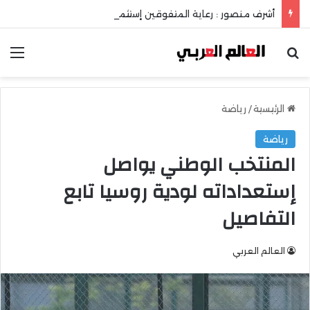
أشرف منصور : رعاية المتفوقين إستثمار في عقل الوطن ومستقبله
بحث عن
الق
الرئيسية
/
رياضة
رياضة
المنتخب الوطني يواصل
إستعداداته لودية روسيا تابع
التفاصيل
العالم العربي