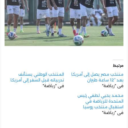
مرتبط
منتخب مصر يصل إلى أمريكا
المنتخب الوطني يستأنف
بعد “12 ساعة طيران
تدريباته قبل السفر إلى أمريكا
في "رياضة"
في "رياضة"
محمد يحيي لطفي رئيس
المتحدة للرياضة في
استقبال منتخب روسيا
في "رياضة"