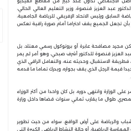
صل الاجتماعي تداول عدد كبير من مقاطع الفيديو
تور عبد العزيز قنصوة، وزير التعليم العالي الحالي،
ياضة السابق ورئيس الاتحاد الإفريقي للرياضة الجامعية،
بأن تجعل الجميع يقف احتراما أمام صورة راقية تعكس
تكن مجرد مصافحة عابرة أو بروتوكول رسمي معتاد، بل
 عبد العزيز قنصوة للدكتور أشرف صبحي، وهو أمر لم يمر
فطريقة الاستقبال، وحديثه عنه، والتعامل الراقي الذي
يدا قيمة الرجل الذي يقف بجواره، ويدرك تماما ما قدمه
لى الوزارة وانتهى دوره، بل كان واحدا من أكثر الوزراء
المصري طوال ما يقارب ثماني سنوات قضاها داخل وزارة
ب والرياضة على أرض الواقع، سواء من حيث تطوير
لممارسة الرياضية، أو حالة النشاط الرياضي الكبيرة التي