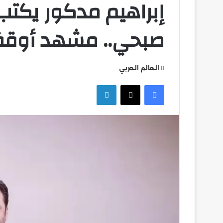
إبراهيم مدكور يكت
صبحي.. مشهد أوقف ا
العالم العربي
فيسبوك
‫X
لينكدإن