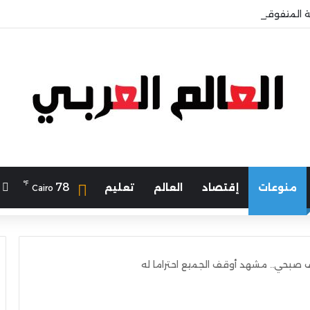
ة المتفوقين إستثمار في عقل الوطن ومستقبله
℉
ا
78
منوعات
إقتصاد
العالم
تعليم
Cairo
 صبحي.. مشهد أوقف الجميع احتراما له