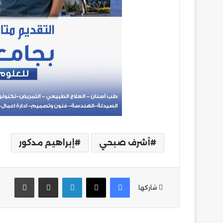
أشرف صبحي
إبراهيم مدكور
فيسبوك
‫X
لينكدإن
مشاركة عبر البريد
طباع
شاركها