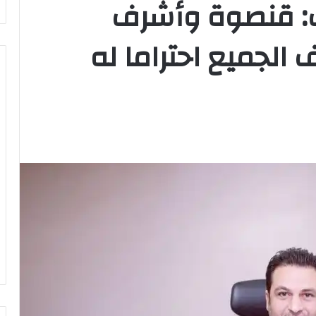
ب: قنصوة وأشرف
لجميع احتراما له