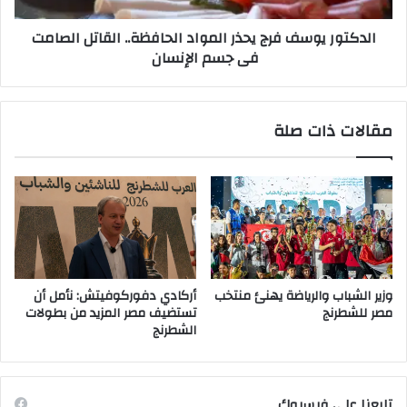
فى
الدكتور يوسف فرج يحذر المواد الحافظة.. القاتل الصامت
جسم
فى جسم الإنسان
الإنسان
مقالات ذات صلة
وزير الشباب والرياضة يهنئ منتخب
أركادي دفوركوفيتش: نأمل أن
مصر للشطرنج
تستضيف مصر المزيد من بطولات
الشطرنج
تابعنا على فيسبوك