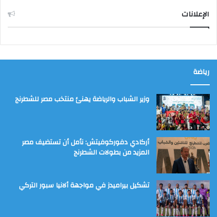
الإعلانات
رياضة
وزير الشباب والرياضة يهنئ منتخب مصر للشطرنج
أركادي دفوركوفيتش: نأمل أن تستضيف مصر
المزيد من بطولات الشطرنج
تشكيل بيراميدز في مواجهة ألانيا سبور التركي