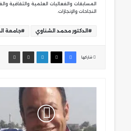
المسابقات والفعاليات العلمية والثقافية وال
النجاحات والإنجازات.
الدكتور محمد الشناوي
جامعة الج
فيسبوك
‫X
لينكدإن
مشاركة عبر البريد
طباع
شاركها
جودة
لطفى
يكتب
:
الدكتور
يوسف
فرج