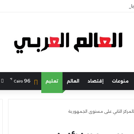
لرياضة يهنئ منتخب مصر للشطرنج
℉
ا
96
منوعات
إقتصاد
العالم
تعليم
Cairo
بالمركز الثاني على مستوى الجمهورية