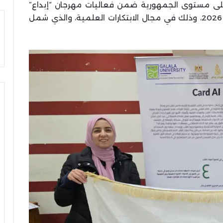
ي على مستوى الجمهورية ضمن فعاليات مهرجان “إبداع”
لشباب الجامعات في موسمه الرابع عشر لعام 2026، وذلك في مجال الابتكارات العلمية، والذي شمل