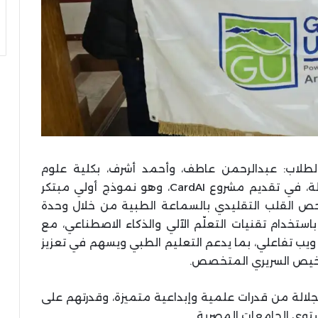
الطلاب: عبدالرحمن عاطف، وأحمد أشرف، بكلية علوم
وهندسة الحاسب، وملك الحسين، بكلية الصيدلة، في تقديم مشروع CardAI، وهو نموذج أولي مبتكر
حص القلب التقليدي بالسماعة الطبية من خلال وحدة
تخدام تقنيات التعلّم الآلي والذكاء الاصطناعي، مع
ب تفاعلي، بما يدعم التعليم الطبي ويسهم في تعزيز
تشخيص السريري المتخصص.
لالة من قدرات علمية وإبداعية متميزة، وقدرتهم على
توى الجامعات المصرية.