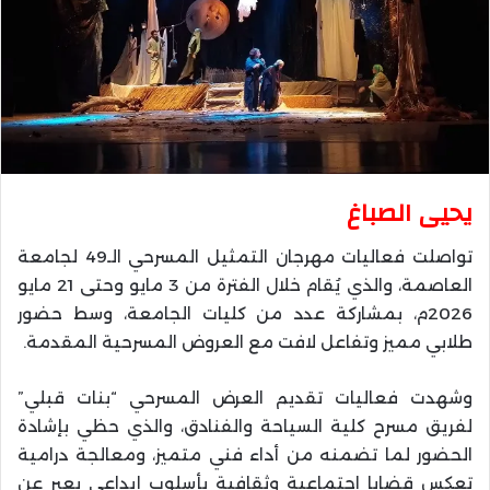
يحيى الصباغ
تواصلت فعاليات مهرجان التمثيل المسرحي الـ49 لجامعة
العاصمة، والذي يُقام خلال الفترة من 3 مايو وحتى 21 مايو
2026م، بمشاركة عدد من كليات الجامعة، وسط حضور
طلابي مميز وتفاعل لافت مع العروض المسرحية المقدمة.
وشهدت فعاليات تقديم العرض المسرحي “بنات قبلي”
لفريق مسرح كلية السياحة والفنادق، والذي حظي بإشادة
الحضور لما تضمنه من أداء فني متميز، ومعالجة درامية
تعكس قضايا اجتماعية وثقافية بأسلوب إبداعي يعبر عن