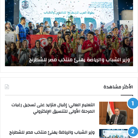
وزير
وزي
الشباب
الت
والرياضة
الع
يهنئ
يتف
منتخب
مك
مصر
الت
للشطرنج
الر
بجا
و
الق
وزير الشباب والرياضة يهنئ منتخب مصر للشطرنج
ا
الأكثر مشاهدة
التعليم العالي: إقبال متزايد على تسجيل رغبات
المرحلة الأولى للتنسيق الإلكتروني
وزير الشباب والرياضة يهنئ منتخب مصر للشطرنج