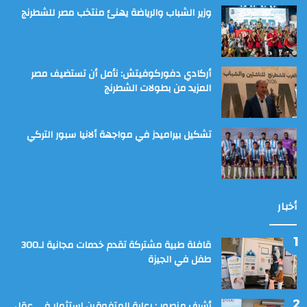
وزير الشباب والرياضة يهنئ منتخب مصر للشطرنج
أركادي دفوركوفيتش: نأمل أن تستضيف مصر
المزيد من بطولات الشطرنج
تشكيل بيراميدز في مواجهة ألانيا سبور التركي
أخبار
قافلة طبية مشتركة تقدم خدمات مجانية لـ300
طفل في الجيزة
أشرف منصور : رعاية المتفوقين إستثمار في عقل