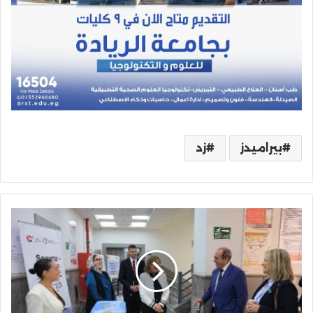
بيراميدز
زد
الجامعة
البريطانية
تُعلن
تشكيل
مجلسها
الأكاديمي
الجديد