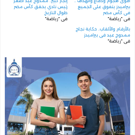
أقوى هجوم ودفاع والهداف ..
إنجاز كبير.. ممدوح عيد أصغر
بيراميدز يتفوق على الجميع
رئيس نادي يحقق كأس مصر
في كأس مصر
طوال التاريخ
في "رياضة"
في "رياضة"
بالأرقام والألقاب.. حكاية نجاح
ممدوح عيد في بيراميدز
في "رياضة"