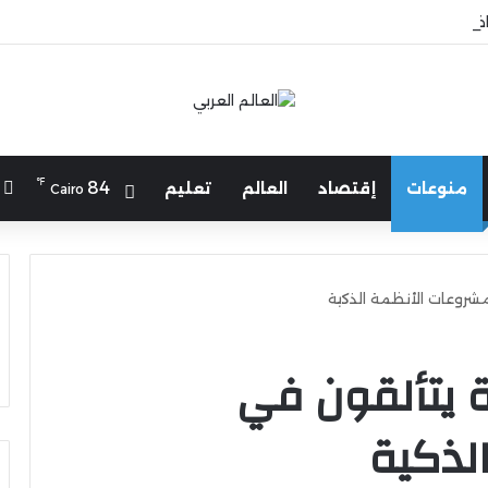
رياضة يهنئ منتخب مصر للشطرنج
℉
ا
84
منوعات
إقتصاد
العالم
تعليم
Cairo
شروعات الأنظمة الذكية
 يتألقون في
لذكية