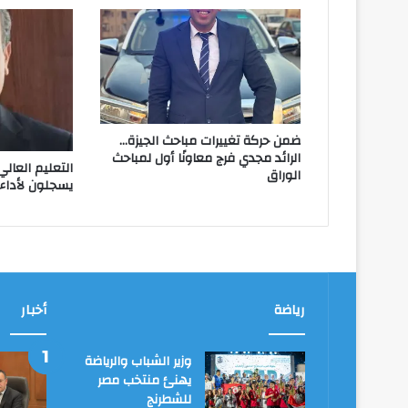
ضمن حركة تغييرات مباحث الجيزة…
الرائد مجدي فرج معاونًا أول لمباحث
الوراق
يسجلون لأداء 
رياضة
أخبار
وزير الشباب والرياضة
يهنئ منتخب مصر
للشطرنج