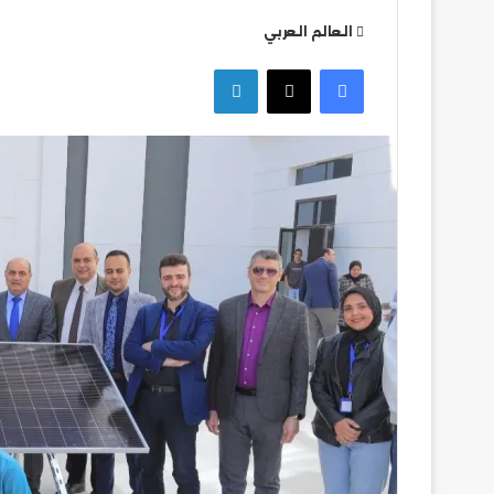
العالم العربي
تشكيل
فيسبوك
‫X
لينكدإن
بيراميدز
في
مواجهة
ألانيا
سبور
التركي
تشكيل بيراميدز في
سبور التركي