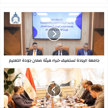
جامعة
الريادة
تستضيف
خبراء
هيئة
ضمان
جودة
التعليم
جامعة الريادة تستضيف خبراء هيئة ضمان جودة التعليم
وزير
التعليم
العالي
يبحث
مع
جهاز
مستقبل
مصر