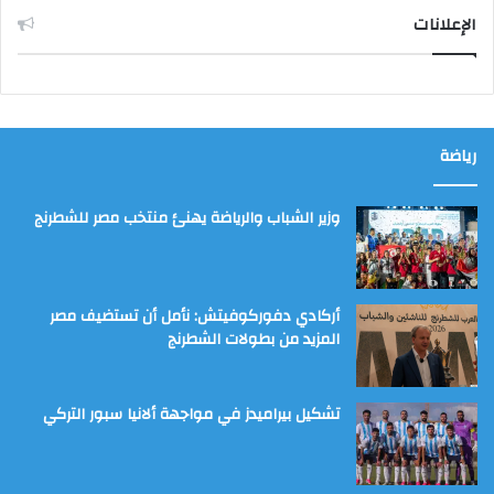
الإعلانات
رياضة
وزير الشباب والرياضة يهنئ منتخب مصر للشطرنج
أركادي دفوركوفيتش: نأمل أن تستضيف مصر
المزيد من بطولات الشطرنج
تشكيل بيراميدز في مواجهة ألانيا سبور التركي