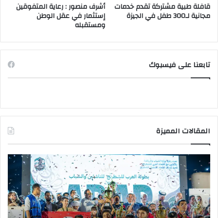
قافلة طبية مشتركة تقدم خدمات
أشرف منصور : رعاية المتفوقين
مجانية لـ300 طفل في الجيزة
إستثمار في عقل الوطن
ومستقبله
تابعنا على فيسبوك
المقالات المميزة
وزير
صد
التعليم
قرا
العالي
جمه
يتفقد
بتع
مكتب
قيا
التنسيق
جام