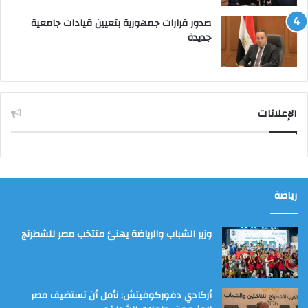
صدور قرارات جمهورية بتعيين قيادات جامعية
جديدة
الإعلانات
رياضة
وزير الشباب والرياضة يهنئ منتخب مصر للشطرنج
أركادي دفوركوفيتش: نأمل أن تستضيف مصر