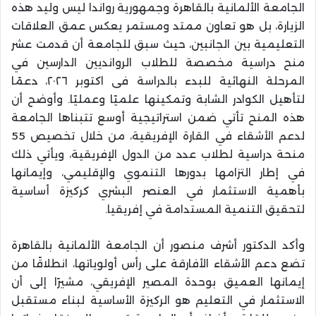
الجامعة الألمانية بالقاهرة وجمهورية رواندا ليس وليد هذه
الزيارة، بل هو تعاون ممتد ومستمر يعكس عمق العلاقات
التعليمية بين الجانبين، حيث سبق للجامعة أن قدمت عشر
منح دراسية مخصصة للطلاب الروانديين الدارسين في
المرحلة النهائية للبدء بالدراسة فى اكتوبر ٢٠٢٦، دعمًا
لتأهيل الكوادر الشابة وتمكينها علميًا وعمليًا. وأوضح أن
هذه المنح تأتي ضمن استراتيجية أوسع تتبناها الجامعة
لدعم الأشقاء في القارة الإفريقية، من خلال تخصيص 55
منحة دراسية لطلاب عدد من الدول الإفريقية، ويأتي ذلك
في إطار التزامها بدورها التنموي والإقليمي، وإيمانها
بأهمية الاستثمار في العنصر البشري كركيزة أساسية
لتحقيق التنمية المستدامة في إفريقيا.
وأكد الدكتور أشرف منصور أن الجامعة الألمانية بالقاهرة
تضع دعم الأشقاء الأفارقة على رأس أولوياتها، انطلاقًا من
إيمانها العميق بوحدة المصير الإفريقي، مشيرًا إلى أن
الاستثمار في التعليم هو الركيزة الأساسية لبناء مستقبل