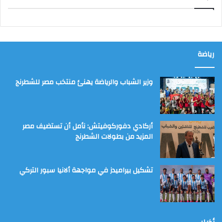
رياضة
وزير الشباب والرياضة يهنئ منتخب مصر للشطرنج
أركادي دفوركوفيتش: نأمل أن تستضيف مصر
المزيد من بطولات الشطرنج
تشكيل بيراميدز في مواجهة ألانيا سبور التركي