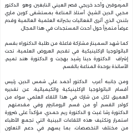
المرموقين وأحد خريجي قصر العيني النابغين، وهو الدكتور
محيي الدين الشيخ، أستاذ المناعة بمستشفى كوين ماري
بلندن، الذي أثرى الفعاليات بخبراته العلمية العالمية وقدم
عرضاً متميزاً حول أحدث المستجدات في هذا المجال.
كما شهد السمينار مشاركة فاعلة من طلبة الدكتوراه بقسم
الباثولوجيا الإكلينيكية في تقديم العروض العلمية، تحت
إشراف الدكتورة دينا رشيد بهجت و الدكتورة هند تميم،
الأساتذة بوحدة المناعة بالقسم.
ومن جانبه أعرب الدكتور أحمد علي شمس الدين، رئيس
أقسام الباثولوجيا الإكلينيكية والكيميائية، عن تقديره
العميق لكل من شارك في هذا اللقاء العلمي سواء من
كوادر القسم أو من قسم الروماتيزم وفي مقدمتهم
الدكتورة رشا غيث و الدكتورة ريم حمدي، مؤكداً على ضرورة
استمرار وتكثيف هذه اللقاءات البينية التي تجمع الأطباء
من مختلف التخصصات، بما يسهم في دعم التعاون