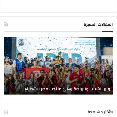
المقالات المميزة
وزير
وزي
الشباب
الت
والرياضة
الع
يهنئ
يتف
منتخب
مك
مصر
الت
للشطرنج
الر
بجا
و
الق
وزير الشباب والرياضة يهنئ منتخب مصر للشطرنج
ا
الأكثر مشاهدة