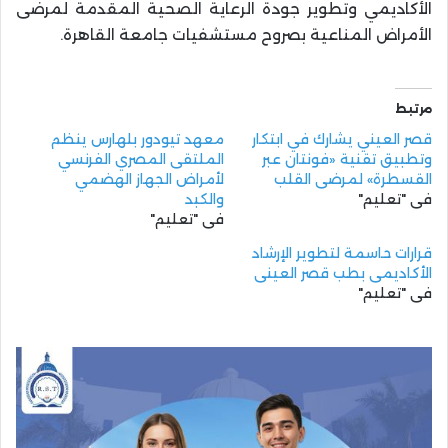
الأكاديمي وتطوير جودة الرعاية الصحية المقدمة لمرضى
الأمراض المناعية بصروح مستشفيات جامعة القاهرة.
مرتبط
قصر العيني يشارك في ابتكار
معهد تيودور بلهارس ينظم
وتطبيق تقنية «فونتان عبر
الملتقى المصري الفرنسي
القسطرة» لمرضى القلب
لأمراض الجهاز الهضمي
في "تعليم"
والكبد
في "تعليم"
قرارات حاسمة لتطوير الإرشاد
الأكاديمي بطب قصر العيني
في "تعليم"