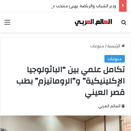
وزير الشباب والرياضة يهنئ منتخب مصر للشطرنج
بحث عن
الق
الرئيسية
/
منوعات
منوعات
تكامل علمي بين “الباثولوجيا
الإكلينيكية” و”الروماتيزم” بطب
قصر العيني
العالم العربي