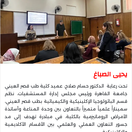
يحيى الصباغ
تحت رعاية الدكتور حسام صلاح، عميد كلية طب قصر العيني
جامعة القاهرة ورئيس مجلس إدارة المستشفيات، نظم
قسم الباثولوجيا الإكلينيكية والكيميائية بطب قصر العيني،
سميناراً علمياً متميزاً بالتعاون بين وحدة المناعة وأساتذة
الأمراض الروماتيزمية بالكلية، في مبادرة تهدف إلى مد
جسور التعاون العملي والعلمي بين الأقسام الأكاديمية
والإكلينيكية.