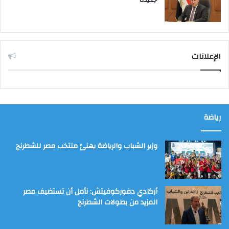
الإعلانات
رياضة
وزير الشباب والرياضة يهنئ منتخب مصر للشطرنج
أركادي دفوركوفيتش: نأمل أن تستضيف مصر
المزيد من بطولات الشطرنج