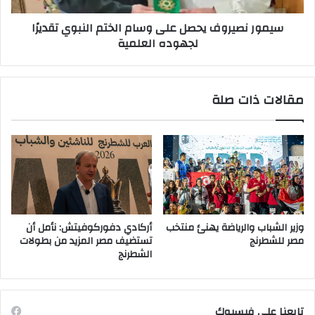
لجهوده
سيمور نصيروف يحصل على وسام الختم النبوي تقديرًا
العلمية
لجهوده العلمية
مقالات ذات صلة
وزير الشباب والرياضة يهنئ منتخب
أركادي دفوركوفيتش: نأمل أن
مصر للشطرنج
تستضيف مصر المزيد من بطولات
الشطرنج
تابعنا على فيسبوك