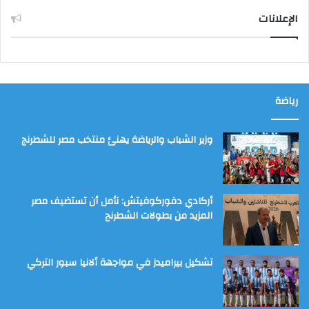
الإعلانات
رياضة
وزير الشباب والرياضة يهنئ منتخب مصر للشطرنج
أركادي دفوركوفيتش: نأمل أن تستضيف مصر
المزيد من بطولات الشطرنج
تشكيل بيراميدز في مواجهة ألانيا سبور التركي