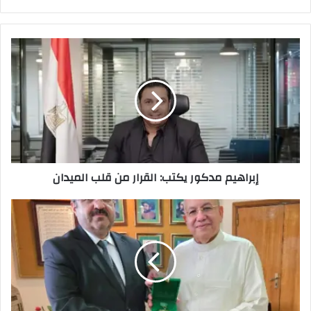
إبراهيم
مدكور
يكتب:
القرار
من
قلب
الميدان
إبراهيم مدكور يكتب: القرار من قلب الميدان
سيمور
نصيروف
يحصل
على
وسام
الختم
النبوي
تقديرًا