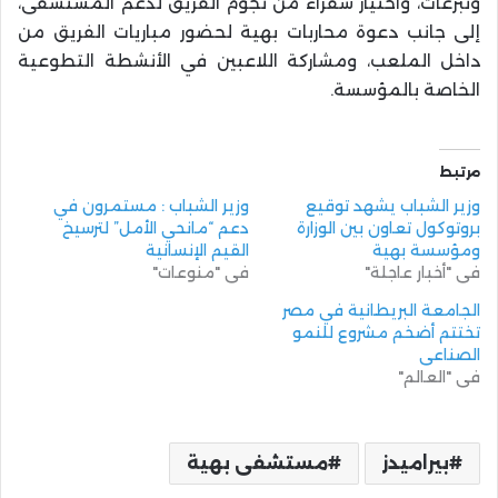
وتبرعات، واختيار سفراء من نجوم الفريق لدعم المستشفى،
إلى جانب دعوة محاربات بهية لحضور مباريات الفريق من
داخل الملعب، ومشاركة اللاعبين في الأنشطة التطوعية
الخاصة بالمؤسسة.
مرتبط
وزير الشباب يشهد توقيع
وزير الشباب : مستمرون في
بروتوكول تعاون بين الوزارة
دعم “مانحي الأمل” لترسيخ
ومؤسسة بهية
القيم الإنسانية
في "أخبار عاجلة"
في "منوعات"
الجامعة البريطانية في مصر
تختتم أضخم مشروع للنمو
الصناعي
في "العالم"
بيراميدز
مستشفى بهية