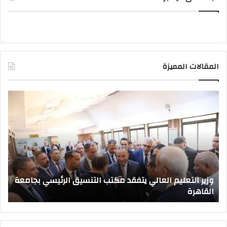
المقالات المميزة
وزير
صد
التعليم
قرا
العالي
جمه
يتفقد
بتع
مكتب
قيا
التنسيق
جام
الرئيسي
جدي
بجامعة
وزير التعليم العالي يتفقد مكتب التنسيق الرئيسي بجامعة
القاهرة
القاهرة
ص