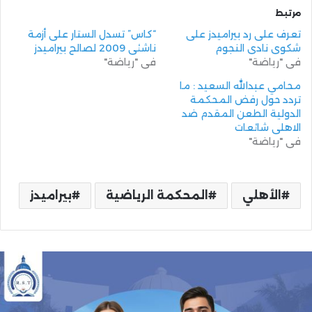
مرتبط
تعرف على رد بيراميدز على
“كاس” تسدل الستار على أزمة
شكوي نادي النجوم
ناشئي 2009 لصالح بيراميدز
في "رياضة"
في "رياضة"
محامي عبدالله السعيد : ما
تردد حول رفض المحكمة
الدولية الطعن المقدم ضد
الاهلي شائعات
في "رياضة"
الأهلي
المحكمة الرياضية
بيراميدز