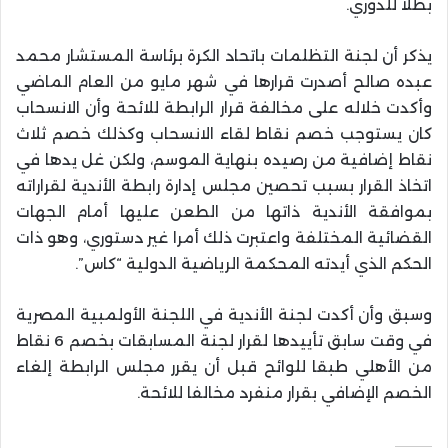
بطلا للدوري.
يذكر أن لجنة التظلمات باتحاد الكرة برئاسة المستشار محمد
عبده صالح أصدرت قرارها في شهر مايو من العام الماضي
وأكدت خلاله على مخالفة قرار الرابطة للائحة وأن الانسحاب
كان يستوجب خصم نقاط لقاء الانسحاب وكذلك خصم ثلاث
نقاط إضافية من رصيده بنهاية الموسم، ولكن غل يدها في
اتخاذ القرار بسبب تحصين مجلس إدارة رابطة الأندية لقراراته
بموافقة الأندية ذاتها من الطعن عليها أمام الجهات
القضائية المختلفة واعتبرت ذلك أمرا غير دستوري، وهو ذات
الحكم الذي أيدته المحكمة الرياضية الدولية “كاس”.
وسبق وأن أكدت لجنة الأندية في اللجنة الأولمبية المصرية
في وقت سابق تأييدها لقرار لجنة المسابقات بخصم 6 نقاط
من الأهلي طبقا للوائح قبل أن يقرر مجلس الرابطة إلغاء
الخصم الإضافي بقرار منفرد مخالفا للائحة.