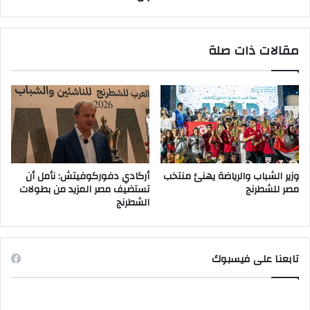
مقالات ذات صلة
وزير الشباب والرياضة يهنئ منتخب
أركادي دفوركوفيتش: نأمل أن
مصر للشطرنج
تستضيف مصر المزيد من بطولات
الشطرنج
تابعنا على فيسبوك