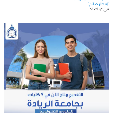
“إفطار صائم”
في "رياضة"