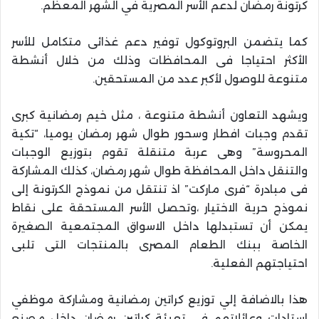
كرتونة رمضان لدعم الأسر المصرية في الشهر المعظم.
كما يتضمن البروتوكول توفير دعم غذائى متكامل للأسر
الأكثر احتياجا فى المحافظات وذلك من خلال أنشطة
متنوعة للوصول لأكبر عدد من المستحقين.
ويشهد التعاون أنشطة متنوعة ، مثل خيم رمضانية كبرى
تقدم وجبات افطار وسحور طوال شهر رمضان يوميا، “تكية
المحروسة” وهى عربة متنقلة تقوم بتوزيع الوجبات
والتنقل داخل المحافظة طوال شهر رمضان، كذلك المشاركة
فى مبادرة “فرى ماركت” اذ تنتقل من نموذج الكرتونة إلى
نموذج حرية الاختيار ،وتحصل الأسر المستحقة على نقاط
يمكن أن تستبدلها داخل الاسواق المجتمعية الصغيرة
الخاصة ببنك الطعام المصرى بالمنتجات التى تلبى
احتياجتهم الفعلية.
هذا بالاضافة إلي توزيع كراتين رمضانية ومشاركة موظفي
استادات وعائلاتهم فى تعبئة كراتين رمضان داخل مصنع