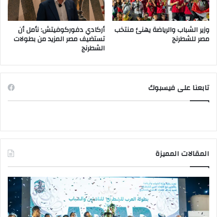
وزير الشباب والرياضة يهنئ منتخب
أركادي دفوركوفيتش: نأمل أن
مصر للشطرنج
تستضيف مصر المزيد من بطولات
الشطرنج
تابعنا على فيسبوك
المقالات المميزة
وزير
وزي
الشباب
الت
والرياضة
الع
يهنئ
يتف