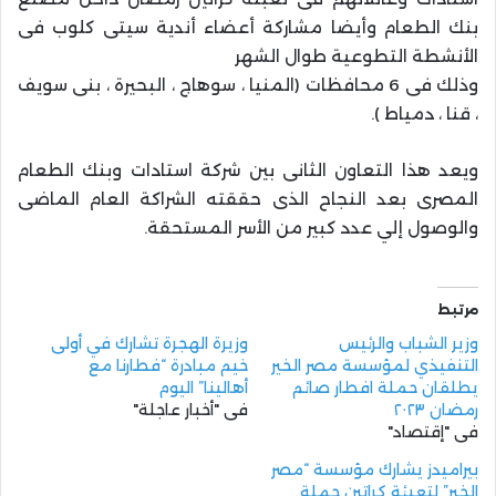
بنك الطعام وأيضا مشاركة أعضاء أندية سيتى كلوب فى
الأنشطة التطوعية طوال الشهر
وذلك فى 6 محافظات (المنيا ، سوهاج ، البحيرة ، بنى سويف
، قنا ، دمياط ).
ويعد هذا التعاون الثانى بين شركة استادات وبنك الطعام
المصرى بعد النجاح الذى حققته الشراكة العام الماضى
والوصول إلي عدد كبير من الأسر المستحقة.
مرتبط
وزير الشباب والرئيس
وزيرة الهجرة تشارك في أولى
التنفيذي لمؤسسة مصر الخير
خيم مبادرة “فطارنا مع
يطلقان حملة افطار صائم
أهالينا” اليوم
رمضان ٢٠٢٣
في "أخبار عاجلة"
في "إقتصاد"
بيراميدز يشارك مؤسسة “مصر
الخير” لتعبئة كراتين حملة