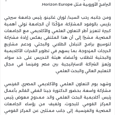
البرامج الأوروبية مثل Horizon Europe.
ومن جانبه، رحب السيد/ لوران غاتينو، رئيس جامعة سيرجي
باريس، بالوفود المشاركة، مؤكّدًا أن الجامعة تولي أهمية
كبيرة لتعزيز أطر التعاون العلمي والأكاديمي مع الجامعات
المصرية، مشيرًا إلى أن هذا الملتقى يعكس إرادة مشتركة
لتوسيع برامج التبادل الطلابي والبحثي، ودعم مشاريع
الدرجات المزدوجة، بما يسهم في تطوير القدرات الأكاديمية
والبحثية للطلاب وأعضاء هيئة التدريس على حد سواء،
ويُعزز الشراكة الاستراتيجية بين مصر وفرنسا في مجال
التعليم العالي والبحث العلمي.
وشهد يوم التعاون العلمي والأكاديمي المصري الفرنسي
مشاركة واسعة، بحضور الدكتورة جينا الفقي القائم بأعمال
رئيس أكاديمية البحث العلمي والد. ممدوح معوض رئيس
المركز القومي للبحوث، ولفيف من رؤساء الجامعات
المصرية والفرنسية، إلى جانب ممثلين عن المركز القومي