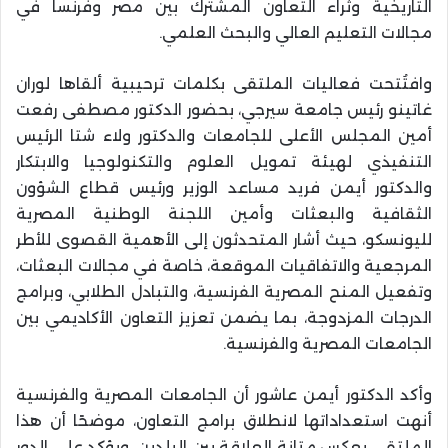
التاريخية وثراء التعاون المشترك بين مصر وفرنسا في
مجالات التعليم العالي والبحث العلمي.
وافتُتحت فعاليات الملتقى بكلمات ترحيبية ألقاها لوران
غاتينو رئيس جامعة سيرجي، بحضور الدكتور مصطفى رفعت
أمين المجلس الأعلى للجامعات والدكتور ولاء شتا الرئيس
التنفيذي لهيئة تمويل العلوم والتكنولوجيا والابتكار
والدكتور أيمن فريد مساعد الوزير ورئيس قطاع الشؤون
الثقافية والبعثات وأمين اللجنة الوطنية المصرية
لليونسكو، حيث أشار المتحدثون إلى الأهمية القصوى للأطر
المرجعية والاتفاقيات الموقعة، خاصة في مجالات البعثات،
وتفعيل المنح المصرية الفرنسية، والتبادل الطلابي، وبرامج
الدرجات المزدوجة، بما يضمن تعزيز التعاون الأكاديمي بين
الجامعات المصرية والفرنسية.
وأكد الدكتور أيمن عاشور أن الجامعات المصرية والفرنسية
أنهت استعداداتها لانطلاق برامج التعاون، موضحًا أن هذا
الملتقى يعكس متانة العلاقة بين البلدين، ويؤكد على الدور