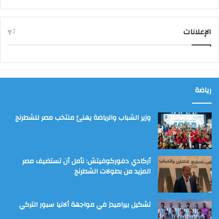
الإعلانات
رياضة
وزير الشباب والرياضة يهنئ منتخب مصر للشطرنج
أركادي دفوركوفيتش: نأمل أن تستضيف مصر
المزيد من بطولات الشطرنج
تشكيل بيراميدز في مواجهة ألانيا سبور التركي