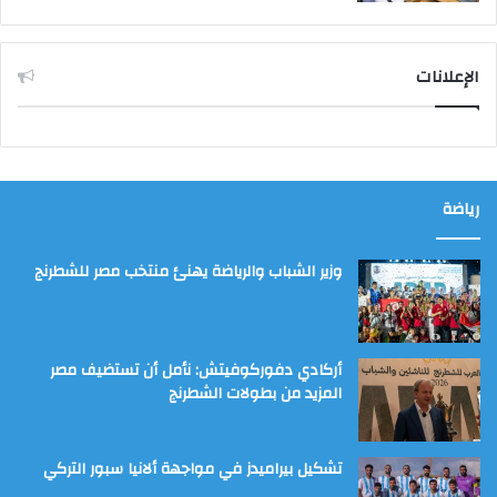
الإعلانات
رياضة
وزير الشباب والرياضة يهنئ منتخب مصر للشطرنج
أركادي دفوركوفيتش: نأمل أن تستضيف مصر
المزيد من بطولات الشطرنج
تشكيل بيراميدز في مواجهة ألانيا سبور التركي