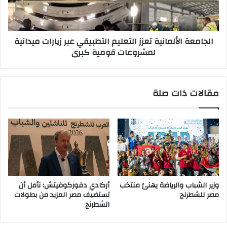
زيارات
ميدانية
لمشروعات
الجامعة الألمانية تعزز التعليم التطبيقي عبر زيارات ميدانية
قومية
لمشروعات قومية كبرى
كبرى
مقالات ذات صلة
وزير الشباب والرياضة يهنئ منتخب
أركادي دفوركوفيتش: نأمل أن
مصر للشطرنج
تستضيف مصر المزيد من بطولات
الشطرنج