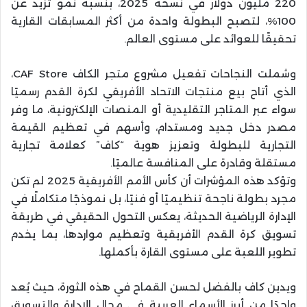
220 مليون دولار في نسخة 2025، بنسبة نمو تزيد عن
100%، لتصبح البطولة واحدة من أكثر المسابقات القارية
تحقيقًا للعوائد على مستوى العالم.
وشملت النجاحات تفعيل مشروع متجر الكاف CAF Store،
الذي أتاح بيع منتجات الاتحاد الأفريقي لكرة القدم رسميًا
سواء عبر المتاجر التقليدية أو المنصات الإلكترونية، ما وفر
مصدر دخل جديد ومستدام، وأسهم في تعظيم القيمة
التجارية للبطولة وتعزيز هوية “كاف” كعلامة تجارية
مستقلة وقادرة على المنافسة عالميًا.
وتؤكد هذه المؤشرات أن كأس الأمم الأفريقية 2025 لم تكن
مجرد بطولة ناجحة تنظيميًا أو فنيًا، بل نموذجًا متكاملًا في
الإدارة الرياضية الحديثة، يعكس التحول الحقيقي في طريقة
تسويق كرة القدم الأفريقية وتعظيم مواردها، بما يخدم
تطوير اللعبة على مستوى القارة بأكملها.
ويدين كاف بالفضل لحسن القماح في هذه الثورة، حيث يُعد
واحدًا من أبرز الأسماء العربية في مجال الإدارة والتسويق