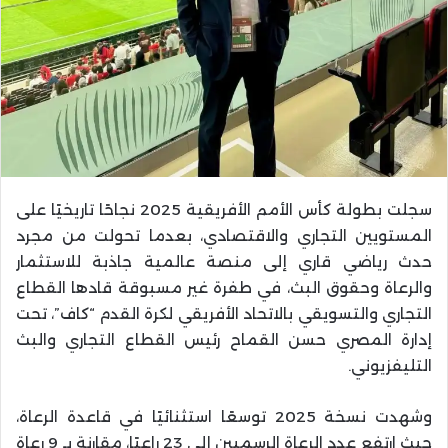
سجلت بطولة كأس الأمم الأفريقية 2025 نجاحًا تاريخيًا على
المستويين التجاري والاقتصادي، بعدما تحولت من مجرد
حدث رياضي قاري إلى منصة عالمية جاذبة للاستثمار
والرعاة وحقوق البث، في طفرة غير مسبوقة قادها القطاع
التجاري والتسويقي بالاتحاد الأفريقي لكرة القدم “كاف”، تحت
إدارة المصري حسن القماح رئيس القطاع التجاري والبث
التليفزيوني.
وشهدت نسخة 2025 توسعًا استثنائيًا في قاعدة الرعاة،
حيث ارتفع عدد الرعاة الرسميين إلى 23 راعيًا، مقارنة بـ 9 رعاة