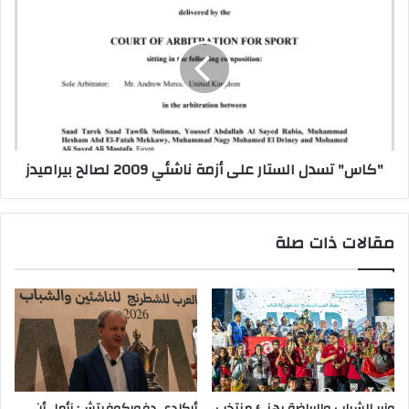
تسدل
الستار
على
أزمة
ناشئي
2009
لصالح
بيراميدز
"كاس" تسدل الستار على أزمة ناشئي 2009 لصالح بيراميدز
مقالات ذات صلة
وزير الشباب والرياضة يهنئ منتخب
أركادي دفوركوفيتش: نأمل أن