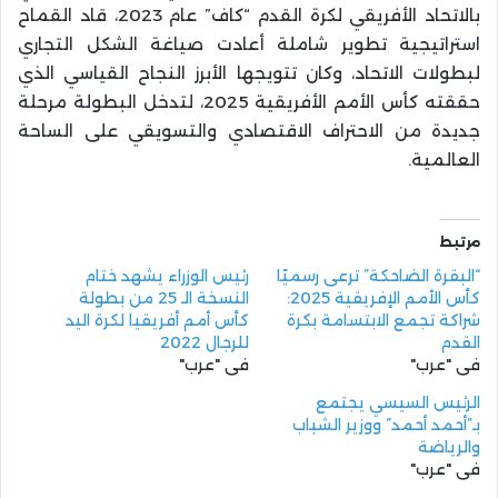
بالاتحاد الأفريقي لكرة القدم “كاف” عام 2023، قاد القماح
استراتيجية تطوير شاملة أعادت صياغة الشكل التجاري
لبطولات الاتحاد، وكان تتويجها الأبرز النجاح القياسي الذي
حققته كأس الأمم الأفريقية 2025، لتدخل البطولة مرحلة
جديدة من الاحتراف الاقتصادي والتسويقي على الساحة
العالمية.
مرتبط
“البقرة الضاحكة” ترعى رسميًا
رئيس الوزراء يشهد ختام
كأس الأمم الإفريقية 2025:
النسخة الـ 25 من بطولة
شراكة تجمع الابتسامة بكرة
كأس أمم أفريقيا لكرة اليد
القدم
للرجال 2022
في "عرب"
في "عرب"
الرئيس السيسي يجتمع
بـ”أحمد أحمد” ووزير الشباب
والرياضة
في "عرب"