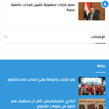
صدور قرارات جمهورية بتعيين قيادات جامعية
جديدة
الإعلانات
رياضة
وزير الشباب والرياضة يهنئ منتخب مصر للشطرنج
أركادي دفوركوفيتش: نأمل أن تستضيف مصر
المزيد من بطولات الشطرنج