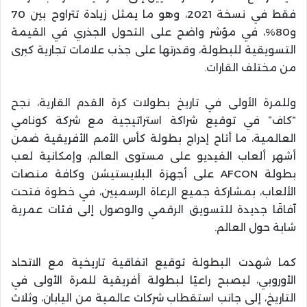
فقط في نسخة 2021، وهو ما يمثل زيادة تتراوح بين 70
و80%، في مؤشر واضح على التحول الجذري في القيمة
التسويقية للبطولة، وقدرتها على جذب علامات تجارية كبرى
من مختلف القارات.
وللمرة الأولى في تاريخ بطولات كرة القدم القارية، نجح
“كاف” في توقيع شراكة استراتيجية مع شركة كونامي
العالمية، ما أتاح إدراج بطولة كأس الأمم الأفريقية ضمن
أشهر ألعاب الفيديو على مستوى العالم، وإمكانية لعب
بطولة AFCON على أجهزة البلايستيشن وكافة منصات
الألعاب، بمشاركة جميع الرعاة الرسميين، في خطوة فتحت
آفاقًا جديدة للتسويق الرقمي والوصول إلى فئات عمرية
شابة حول العالم.
كما شهدت البطولة توقيع اتفاقية تاريخية مع الاتحاد
الأوروبي، ليصبح راعيًا لبطولة أفريقية للمرة الأولى في
التاريخ، إلى جانب استقطاب شركات عالمية من اليابان، وثلاث