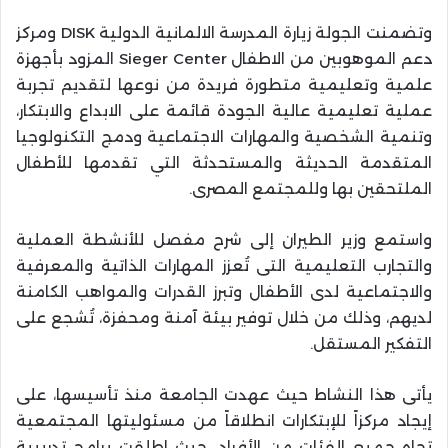
وتضمنت الجولة زيارة المدرسة الالمانية الدولية DISK ومركز
دعم الموهوبين من الاطفال Sieger Center المزود بأجهزة
علمية وتعليمية متطورة فريدة من نوعها لتقديم تجربة
عملية تعليمية عالية الجودة قائمة على الابداع والابتكار،
وتنمية الشخصية والمهارات الاجتماعية ودمج التكنولوجيا
المتقدمة الحديثة والمستحدثة التي تقدمها للأطفال
الملتحقين بها وللمجتمع المصرى.
واستمع وزير الطيران إلى شرح مفصل للأنشطة العملية
والتجارب التعليمية التى تُعزز المهارات الذاتية والمعرفية
والاجتماعية لدى الأطفال وتبرز القدرات والمواهب الكامنة
لديهم، وذلك من خلال توفير بيئة آمنة ومحفزة، تُشجع على
التفكير المستقل.
يأتى هذا النشاط حيث عهدت الجامعة منذ تأسيسها، على
إيجاد مركزاً للإبتكارات انطلاقاً من مسئوليتها المجتمعية
تجاه جميع الفئات من الأفراد، حيث اطلقت برامج تدريبية