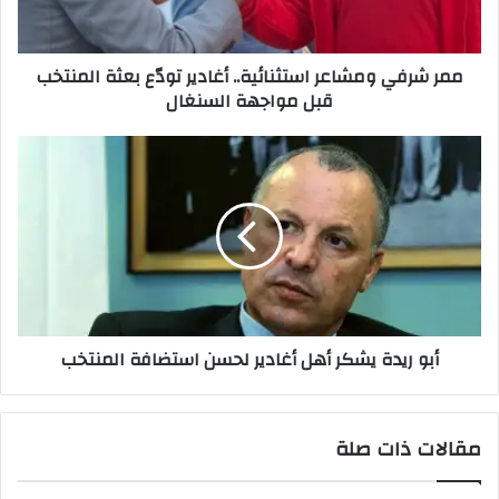
بعثة
المنتخب
قبل
ممر شرفي ومشاعر استثنائية.. أغادير تودّع بعثة المنتخب
مواجهة
قبل مواجهة السنغال
السنغال
أبو
ريدة
يشكر
أهل
أغادير
لحسن
استضافة
المنتخب
أبو ريدة يشكر أهل أغادير لحسن استضافة المنتخب
مقالات ذات صلة