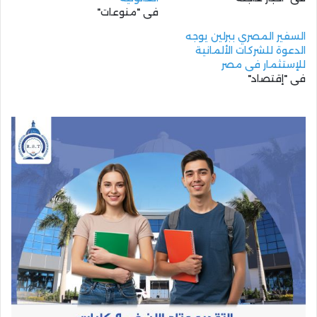
في "منوعات"
السفير المصري ببرلين يوجه
الدعوة للشركات الألمانية
للإستثمار في مصر
في "إقتصاد"