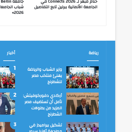
ختام مبهر لـ Connects 2026 في
الجامعة الألمانية ببرلين تابع التفاصيل
2026»
رياضة
أخبار
وزير الشباب والرياضة
يهنئ منتخب مصر
للشطرنج
أركادي دفوركوفيتش:
نأمل أن تستضيف مصر
المزيد من بطولات
الشطرنج
تشكيل بيراميدز في
مواجهة ألانيا سبور