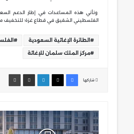
وتأتي هذه المساعدات في إطار الدعم السعو
الفلسطيني الشقيق في قطاع غزة؛ للتخفيف من 
الطائرة الإغاثية السعودية
الفلس
مركز الملك سلمان للإغاثة
فيسبوك
‫X
لينكدإن
مشاركة عبر البريد
طباع
شاركها
جامعة
العاصمة
تتيح
إمكانية