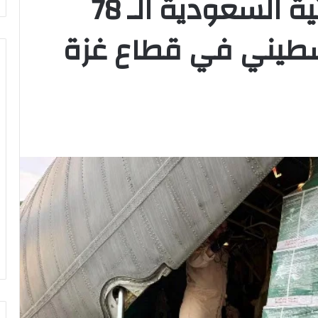
وصول الطائرة الإغاثية السعودية الـ 78
سطيني في قطاع غزة
وزير
الشباب
والرياضة
يهنئ
منتخب
مصر
للشطرنج
كثف جهودها للتصدي
وزير الشباب والرياضة يهنئ منتخب
مصر للشطرنج