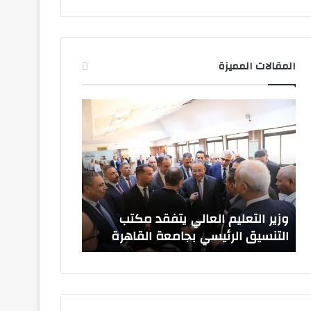
المقالات المميزة
وزير
صدور
التعليم
قرارات
العالي
جمهورية
يتفقد
بتعيين
مكتب
قيادات
التنسيق
جامعية
الرئيسي
جديدة
بجامعة
وزير التعليم العالي يتفقد مكتب
صدور قرارات ج
القاهرة
التنسيق الرئيسي بجامعة القاهرة
جامعية جديدة