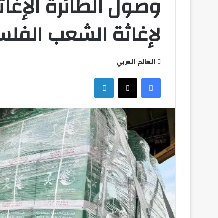
لإغاثة الشعب الفل
العالم العربي
التعليم
فيسبوك
‫X
لينكدإن
العالي
تكثف
جهودها
للتصدي
للكيانات
الوهمية
التعليم العالي ت
للكيانات الوهمية