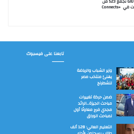
جامعة GIU Berlin تجمع 523 من
شباب الجامعات في «Connects
تابعنا على فيسبوك
وزير الشباب والرياضة
يهنئ منتخب مصر
للشطرنج
ضمن حركة تغييرات
مباحث الجيزة…الرائد
مجدي فرج معاونًا أول
لمباحث الوراق
التعليم العالي: 128 ألف
طالب يسجلون لأداء