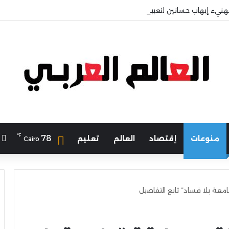
هنيء إيهاب حسانين لتعيينه أمينًا عامًا لمجلس الجامعات الخاصة
℉
ا
78
منوعات
إقتصاد
العالم
تعليم
Cairo
ة بلا فساد” تابع التفاصيل