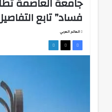
جامعة العاصمة تطل
فساد” تابع التفاصيل
العالم العربي
التعليم
وزير
فيسبوك
‫X
لينكدإن
العالي
الشباب
تكثف
والرياضة
جهودها
يهنئ
للتصدي
منتخب
للكيانات
مصر
الوهمية
للشطرن
التعليم العالي تكثف جهودها للتصدي
وزير 
للكيانات الوهمية
مصر 