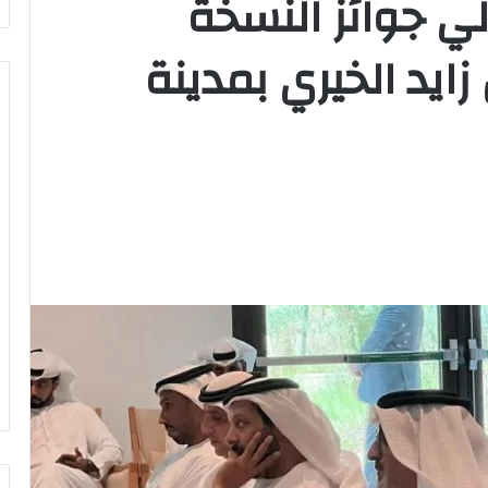
الي جوائز النسخة
زايد الخيري بمدينة
وزير
الشباب
والرياضة
يهنئ
منتخب
مصر
للشطرنج
كثف جهودها للتصدي
وزير الشباب والرياضة يهنئ منتخب
مصر للشطرنج