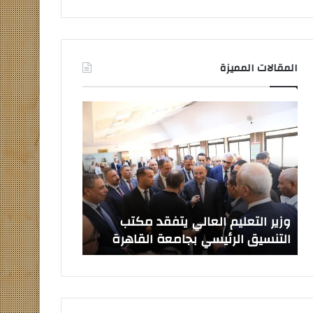
المقالات المميزة
وزير
صدور
التعليم
قرارات
العالي
جمهورية
يتفقد
بتعيين
مكتب
قيادات
التنسيق
جامعية
الرئيسي
جديدة
بجامعة
وزير التعليم العالي يتفقد مكتب
صدور قرارات ج
القاهرة
التنسيق الرئيسي بجامعة القاهرة
جامعية جديدة