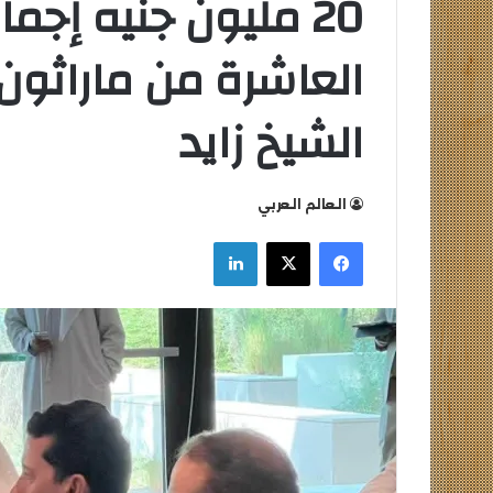
20 مليون جنيه إجم
العاشرة من ماراثون 
الشيخ زايد
التعليم
العالي
العالم العربي
تكثف
جهودها
فيسبوك
‫X
لينكدإن
للتصدي
للكيانات
الوهمية
التعليم العالي ت
للكيانات الوهمية