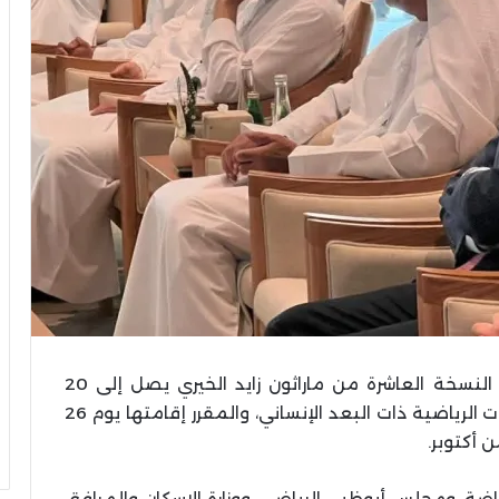
أعلنت وزارة الشباب والرياضة أن إجمالي جوائز النسخة العاشرة من ماراثون زايد الخيري يصل إلى 20
مليون جنيه مصري، في واحدة من أكبر الفعاليات الرياضية ذات البعد الإنساني، والمقرر إقامتها يوم 26
 أكتوبر.
لرياضة، ومجلس أبوظبي الرياضي، ووزارة الإسكان والمرافق