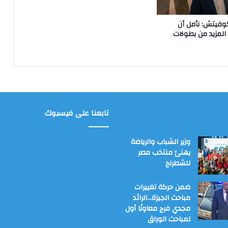
وفيتش: نأمل أن
لمزيد من بطولات
تابعنا على فيسبوك
وزير الشباب والرياضة
يهنئ منتخب مصر
للشطرنج
ضمن حركة تغييرات
مباحث الجيزة…الرائد
مجدي فرج معاونًا أول
لمباحث الوراق