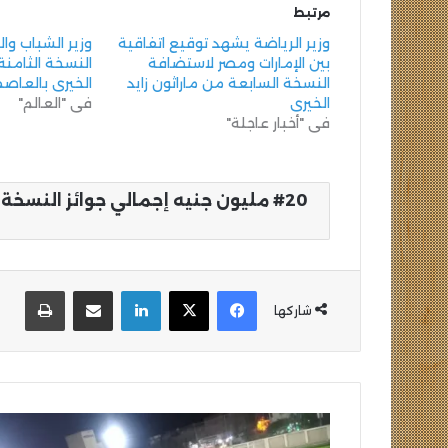
مرتبط
وزير الرياضة يشهد توقيع اتفاقية
وزير الشباب وا
بين الإمارات ومصر لاستضافة
النسخة الثامنة 
النسخة السابعة من ماراثون زايد
الخيري بالعاصمة
الخيري
في "العالم"
في "أخبار عاجلة"
20 مليون جنيه إجمالي جوائز النسخة 
فيسبوك
‫X
لينكدإن
مشاركة عبر البريد
طباع
شاركها
تطوير
ملعب