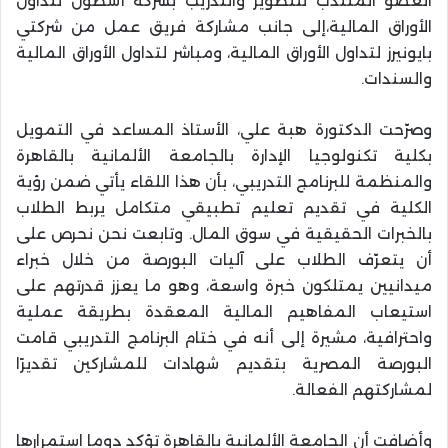
العضو المنتدب للتطوير والتدريب بشركة أسطول لتداول
الأوراق المالية،إلى جانب مشاركة فريق عمل من شركتي
بايونيرز لتداول الأوراق المالية، ومباشر لتداول الأوراق المالية
والسندات.
وصرّحت الدكتورة هبة علي، الأستاذ المساعد في التمويل
بكلية تكنولوجيا الإدارة بالجامعة الألمانية بالقاهرة
والمنظمة للبرنامج التدريبي، بأن هذا اللقاء يأتي ضمن رؤية
الكلية في تقديم تعليم تطبيقي متكامل يربط الطلاب
بالخبرات الحقيقية في سوق المال. وتابعت نحن نحرص على
أن يتعرّف الطلاب على آليات البورصة من خلال خبراء
ميدانيين يمتلكون خبرة واسعة، وهو ما يعزز قدرتهم على
استيعاب المفاهيم المالية المعقدة بطريقة عملية
واحترافية، مشيرة إلى أنه في ختام البرنامج التدريبي قامت
البورصة المصرية بتقديم شهادات للمشاركين تقديرًا
لمشاركتهم الفعالة.
وأضافت أن الجامعة الألمانية بالقاهرة تؤكد دوما استمرارها