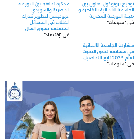
توقيع بروتوكول تعاون بين
مذكرة تفاهم بين البورصة
الجامعة الألمانية بالقاهرة و
المصرية والسويدي
هيئة البورصة المصرية
اديوكيشن لتطوير قدرات
في "منوعات"
الطلاب في المسائل
المتعلقة بسوق المال
في "إقتصاد"
مشاركة الجامعة الألمانية
في مسابقة تحدى البحوث
لعام 2023 تابع التفاصيل
في "منوعات"