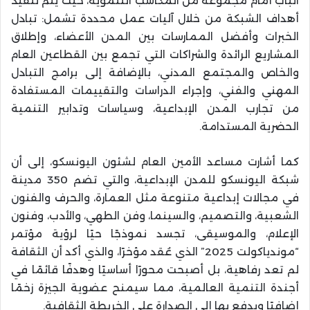
الباب أمام مجموعة من المكاسب التنموية، حيث يتم تنفيذ
أهداف الشبكة من خلال آليات عمل محددة تشمل: تبادل
الخبرات وأفضل الممارسات بين المدن الأعضاء، وإطلاق
المشاريع الرائدة والشراكات التي تجمع بين القطاعين العام
والخاص والمجتمع المدني، بالإضافة إلى برامج التبادل
المهني والفني، وإجراء الدراسات والتقييمات المستفادة
من تجارب المدن الإبداعية، وسياسات وتدابير التنمية
الحضرية المستدامة.
كما أشارت مساعد الأمين العام لشئون اليونسكو، إلى أن
شبكة اليونسكو للمدن الإبداعية، والتي تضم 350 مدينة
في مجالات إبداعية متنوعة مثل العمارة، والحرف والفنون
الشعبية، والتصميم، والسينما، وفن الطهي، والأدب، وفنون
الإعلام، والموسيقى، تجسد نموذجًا حيًا لرؤية مؤتمر
“موندياكولت 2025” الذي عُقد مؤخرًا، والذي أكد أن الثقافة
لم تعد رفاهية، بل أصبحت محورًا أساسيًا وهدفًا قائمًا في
أجندة التنمية العالمية، مما سيمنح عضوية الجيزة زخمًا
إضافيًا ويدفع بها إلى الصدارة على الخريطة الثقافية.