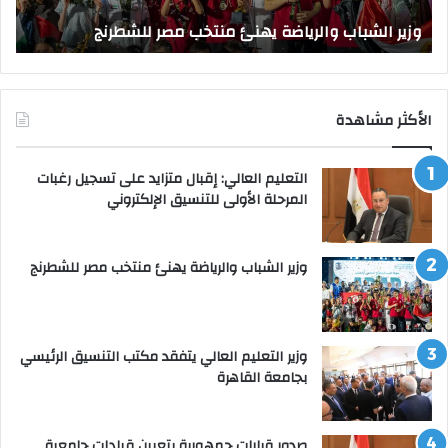
و
الق
وزير الشباب والرياضة يهنئ منتخب مصر للشطرنج
ا
الأكثر مشاهدة
التعليم العالي: إقبال متزايد على تسجيل رغبات
المرحلة الأولى للتنسيق الإلكتروني
وزير الشباب والرياضة يهنئ منتخب مصر للشطرنج
وزير التعليم العالي يتفقد مكتب التنسيق الرئيسي
بجامعة القاهرة
صدور قرارات جمهورية بتعيين قيادات جامعية