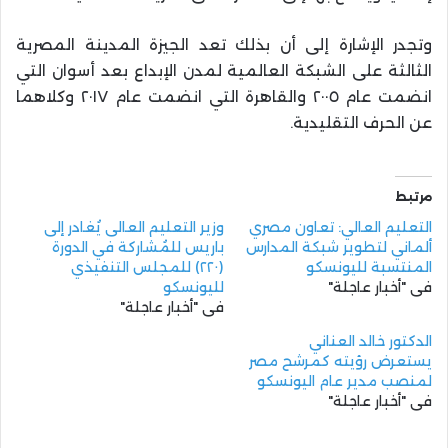
وتجدر الإشارة إلى أن بذلك تعد الجيزة المدينة المصرية
الثالثة على الشبكة العالمية لمدن الإبداع بعد أسوان التي
انضمت عام ٢٠٠٥ والقاهرة التي انضمت عام ٢٠١٧ وكلاهما
عن الحرف التقليدية.
مرتبط
التعليم العالي: تعاون مصري
وزير التعليم العالى يُغادر إلى
ألماني لتطوير شبكة المدارس
باريس للمُشاركة في الدورة
المنتسبة لليونسكو
(٢٢٠) للمجلس التنفيذي
في "أخبار عاجلة"
لليونسكو
في "أخبار عاجلة"
الدكتور خالد العناني
يستعرض رؤيته كمرشح مصر
لمنصب مدير عام اليونسكو
في "أخبار عاجلة"