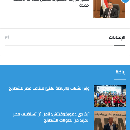
جديدة
الإعلانات
رياضة
وزير الشباب والرياضة يهنئ منتخب مصر للشطرنج
أركادي دفوركوفيتش: نأمل أن تستضيف مصر
المزيد من بطولات الشطرنج