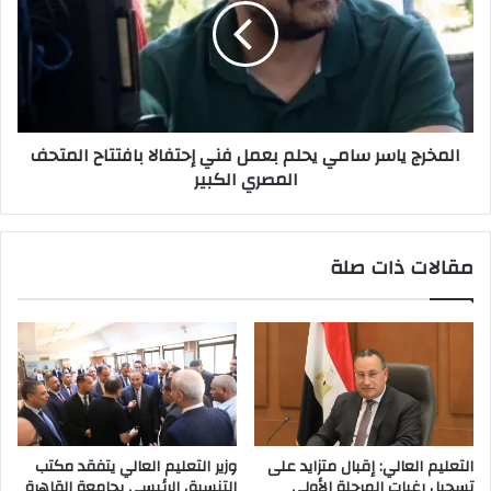
يحلم
بعمل
فني
إحتفالا
بافتتاح
المتحف
المخرج ياسر سامي يحلم بعمل فني إحتفالا بافتتاح المتحف
المصري
المصري الكبير
الكبير
مقالات ذات صلة
التعليم العالي: إقبال متزايد على
وزير التعليم العالي يتفقد مكتب
تسجيل رغبات المرحلة الأولى
التنسيق الرئيسي بجامعة القاهرة