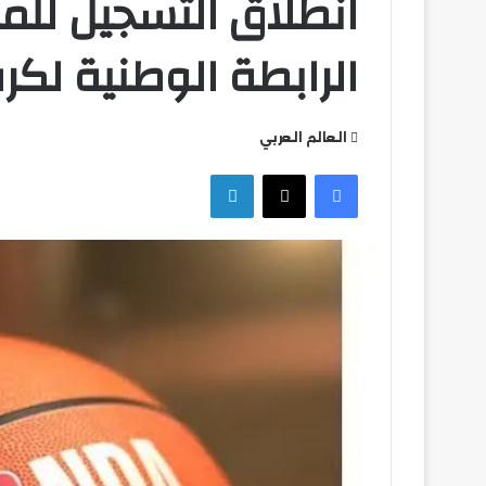
انطلاق التسجيل للم
الرابطة الوطنية لكر
العالم العربي
التعليم
فيسبوك
‫X
لينكدإن
العالي
تكثف
جهودها
للتصدي
للكيانات
الوهمية
التعليم العالي ت
للكيانات الوهمية