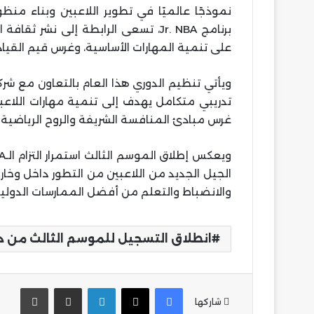
نموذجًا عالميًا في تطوير اللاعبين وبناء من
برنامج Jr. NBA، تسعى الرابطة إلى نش
على تنمية المهارات الأساسية، وغرس قيم القيا
ويأتي تنظيم الدوري هذا العام بالتعاون مع شر
تدريبي متكامل يهدف إلى تنمية مهارات اللاعبين
غرس مبادئ المنافسة الشريفة والروح الرياضية في أجواء
الجيل الجديد من اللاعبين من التطور داخل وخار
والانضباط والتعلم من أفضل الممارسات الدولية
انطلاق التسجيل للموسم الثالث من دور
فيسبوك
‫X
لينكدإن
مشاركة عبر البريد
طباع
شاركها