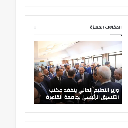
المقالات المميزة
وزير
صدور
التعليم
قرارات
العالي
جمهورية
يتفقد
بتعيين
مكتب
قيادات
التنسيق
جامعية
الرئيسي
جديدة
بجامعة
وزير التعليم العالي يتفقد مكتب
صدور قرارات ج
القاهرة
التنسيق الرئيسي بجامعة القاهرة
جامعية جديدة