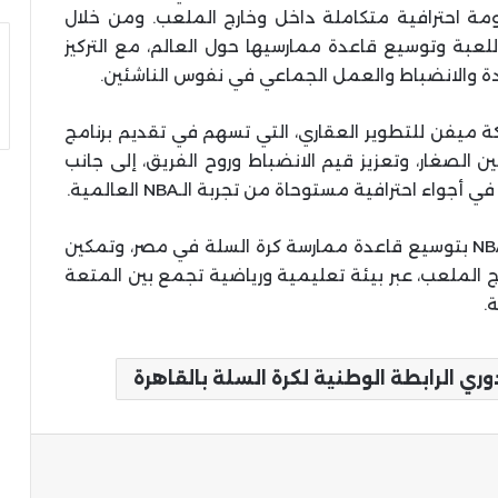
ظومة احترافية متكاملة داخل وخارج الملعب. ومن خلال
ر ثقافة اللعبة وتوسيع قاعدة ممارسيها حول العالم، مع التركيز
دة والانضباط والعمل الجماعي في نفوس الناشئين.
كة ميفن للتطوير العقاري، التي تسهم في تقديم برنامج
 الصغار، وتعزيز قيم الانضباط وروح الفريق، إلى جانب
 احترافية مستوحاة من تجربة الـNBA العالمية.
ويعكس إطلاق الموسم الثالث استمرار التزام الـNBA بتوسيع قاعدة ممارسة كرة السلة في مصر، وتمكين
ج الملعب، عبر بيئة تعليمية ورياضية تجمع بين المتعة
.
ي الرابطة الوطنية لكرة السلة بالقاهرة
ة