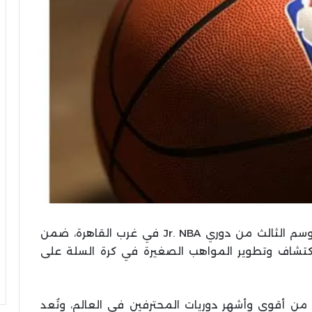
أعلنت NBA Egypt عن فتح باب التسجيل للموسم الثالث من دوري Jr. NBA في غرب القاهرة، ضمن
لاكتشاف وتطوير المواهب الصغيرة في كرة السلة على
 الوطنية لكرة السلة (NBA) واحدة من أقوى وأشهر دوريات المحترفين في العالم، وتُعد